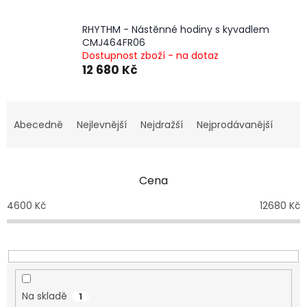
RHYTHM - Nástěnné hodiny s kyvadlem
CMJ464FR06
Dostupnost zboží - na dotaz
12 680 Kč
Ř
a
Abecedně
Nejlevnější
Nejdražší
Nejprodávanější
z
e
n
Cena
í
p
4600
Kč
12680
Kč
r
o
d
u
k
t
Na skladě
1
ů