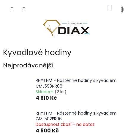
Přejít
NÁKUP
na
obsah
KOŠÍK
Kyvadlové hodiny
Nejprodávanější
RHYTHM - Nástěnné hodiny s kyvadlem
CMJ593NR06
Skladem
(2 ks)
4 610 Kč
RHYTHM - Nástěnné hodiny s kyvadlem
CMJ502FR06
Dostupnost zboží - na dotaz
4 600 Kč