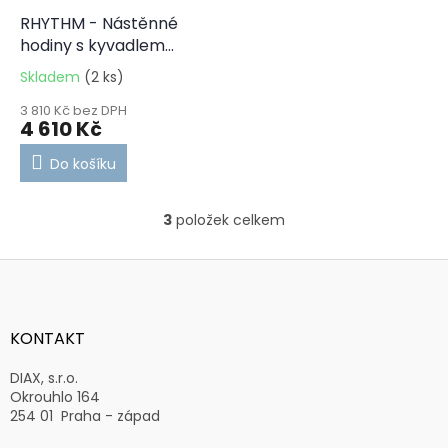
RHYTHM - Nástěnné
hodiny s kyvadlem
CMJ593NR06
Skladem
(2 ks)
3 810 Kč bez DPH
4 610 Kč
Do košíku
3
položek celkem
O
v
l
Z
á
á
d
p
a
a
KONTAKT
c
t
í
í
DIAX, s.r.o.
p
Okrouhlo 164
r
254 01 Praha - západ
v
k