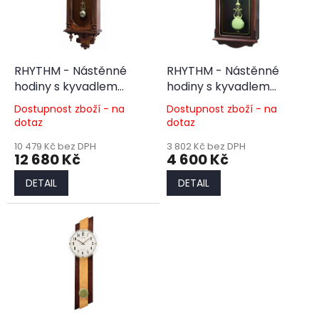
s
p
r
o
d
RHYTHM - Nástěnné
RHYTHM - Nástěnné
u
hodiny s kyvadlem
hodiny s kyvadlem
k
CMJ464FR06
CMJ502FR06
Dostupnost zboží - na
Dostupnost zboží - na
t
dotaz
dotaz
ů
10 479 Kč bez DPH
3 802 Kč bez DPH
12 680 Kč
4 600 Kč
DETAIL
DETAIL