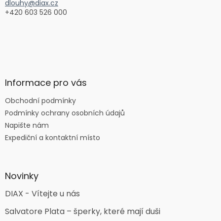
dlouhy@diax.cz
y
+420 603 526 000
v
ý
p
i
s
u
Informace pro vás
Obchodní podmínky
Podmínky ochrany osobních údajů
Napište nám
Expediční a kontaktní místo
Novinky
DIAX - Vítejte u nás
Salvatore Plata – šperky, které mají duši