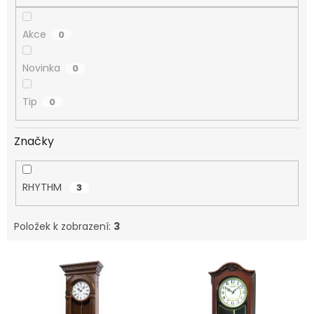
Akce
0
Novinka
0
Tip
0
Značky
RHYTHM
3
Položek k zobrazení:
3
V
ý
p
i