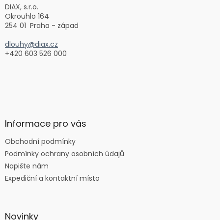
í
DIAX, s.r.o.
p
Okrouhlo 164
r
254 01 Praha - západ
v
k
dlouhy@diax.cz
y
+420 603 526 000
v
ý
p
i
s
u
Informace pro vás
Obchodní podmínky
Podmínky ochrany osobních údajů
Napište nám
Expediční a kontaktní místo
Novinky