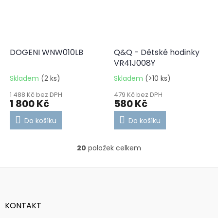
DOGENI WNW010LB
Q&Q - Dětské hodinky
VR41J008Y
Skladem
(2 ks)
Skladem
(>10 ks)
1 488 Kč bez DPH
479 Kč bez DPH
1 800 Kč
580 Kč
Do košíku
Do košíku
20
položek celkem
O
v
l
Z
á
á
d
p
a
a
KONTAKT
c
t
í