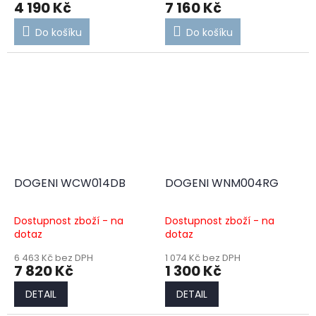
4 190 Kč
7 160 Kč
Do košíku
Do košíku
DOGENI WCW014DB
DOGENI WNM004RG
Dostupnost zboží - na
Dostupnost zboží - na
dotaz
dotaz
6 463 Kč bez DPH
1 074 Kč bez DPH
7 820 Kč
1 300 Kč
DETAIL
DETAIL