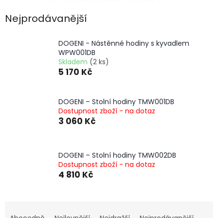
Nejprodávanější
DOGENI - Nástěnné hodiny s kyvadlem
WPW001DB
Skladem
(2 ks)
5 170 Kč
DOGENI – Stolní hodiny TMW001DB
Dostupnost zboží - na dotaz
3 060 Kč
DOGENI – Stolní hodiny TMW002DB
Dostupnost zboží - na dotaz
4 810 Kč
Ř
a