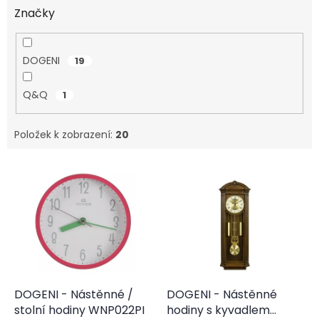
Značky
DOGENI
19
Q&Q
1
Položek k zobrazení:
20
V
ý
p
i
s
p
r
o
d
DOGENI - Nástěnné /
DOGENI - Nástěnné
u
stolní hodiny WNP022PI
hodiny s kyvadlem