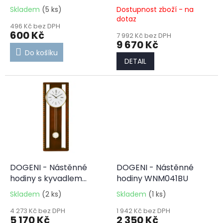
k
WCW009DB
Skladem
(5 ks)
Dostupnost zboží - na
t
dotaz
ů
496 Kč bez DPH
600 Kč
7 992 Kč bez DPH
9 670 Kč
Do košíku
DETAIL
DOGENI - Nástěnné
DOGENI - Nástěnné
hodiny s kyvadlem
hodiny WNM041BU
WPW001DB
Skladem
(2 ks)
Skladem
(1 ks)
4 273 Kč bez DPH
1 942 Kč bez DPH
5 170 Kč
2 350 Kč