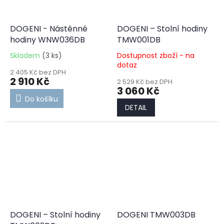
DOGENI - Nástěnné
DOGENI – Stolní hodiny
hodiny WNW036DB
TMW001DB
Skladem
(3 ks)
Dostupnost zboží - na
dotaz
2 405 Kč bez DPH
2 910 Kč
2 529 Kč bez DPH
3 060 Kč
Do košíku
DETAIL
DOGENI – Stolní hodiny
DOGENI TMW003DB