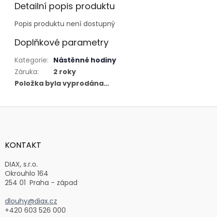
Detailní popis produktu
Popis produktu není dostupný
Doplňkové parametry
Kategorie
:
Nástěnné hodiny
Záruka
:
2 roky
Položka byla vyprodána…
Z
á
p
a
KONTAKT
t
í
DIAX, s.r.o.
Okrouhlo 164
254 01 Praha - západ
dlouhy@diax.cz
+420 603 526 000