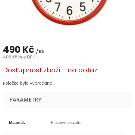
490 Kč
/ ks
405 Kč bez DPH
Měrná
Dostupnost zboží - na dotaz
cena:
Položka byla vyprodána…
PARAMETRY
Materiál:
Plastové pouzdro