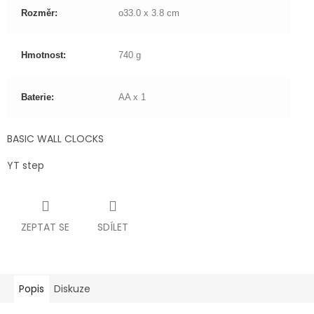
Rozměr:
o33.0 x 3.8 cm
Hmotnost:
740 g
Baterie:
AA x 1
BASIC WALL CLOCKS
YT step
ZEPTAT SE
SDÍLET
Popis
Diskuze