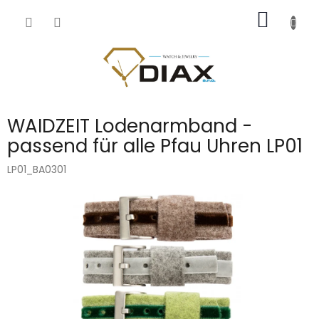
Přejít
NÁKUP
na
obsah
KOŠÍK
WAIDZEIT Lodenarmband -
passend für alle Pfau Uhren LP01
LP01_BA0301