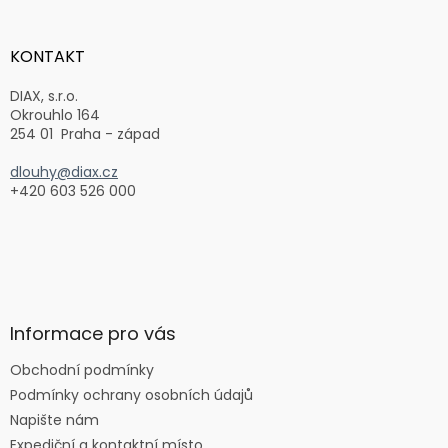
á
p
a
KONTAKT
t
í
DIAX, s.r.o.
Okrouhlo 164
254 01 Praha - západ
dlouhy@diax.cz
+420 603 526 000
Informace pro vás
Obchodní podmínky
Podmínky ochrany osobních údajů
Napište nám
Expediční a kontaktní místo