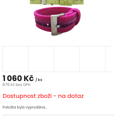
1 060 Kč
/ ks
876 Kč bez DPH
Měrná
Dostupnost zboží - na dotaz
cena:
Položka byla vyprodána…