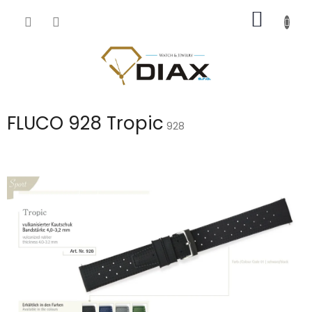
Přejít
NÁKUP
na
obsah
KOŠÍK
FLUCO 928 Tropic
928