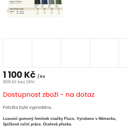
1 100 Kč
/ ks
909 Kč bez DPH
Měrná
Dostupnost zboží - na dotaz
cena:
Položka byla vyprodána…
Luxusní gumový řemínek značky Fluco. Vyrobeno v Německu,
špičková ruční práce. Ocelová přezka.