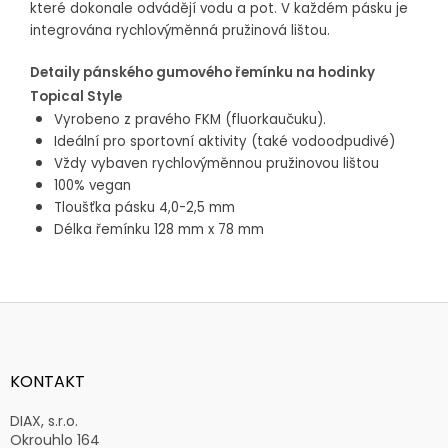
které dokonale odvádějí vodu a pot. V každém pásku je
integrována rychlovýměnná pružinová lištou.
Detaily pánského gumového řemínku na hodinky
Topical Style
Vyrobeno z pravého FKM (fluorkaučuku).
Ideální pro sportovní aktivity (také vodoodpudivé)
Vždy vybaven rychlovýměnnou pružinovou lištou
100% vegan
Tloušťka pásku 4,0-2,5 mm
Délka řemínku 128 mm x 78 mm
Z
á
p
a
KONTAKT
t
í
DIAX, s.r.o.
Okrouhlo 164