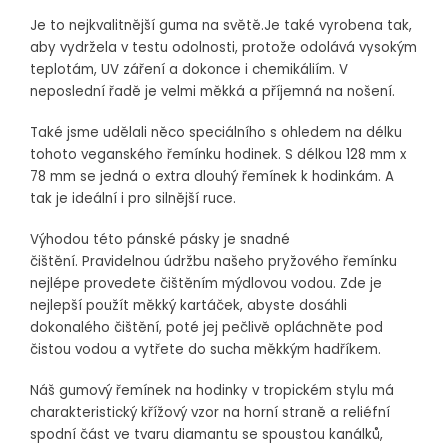
Je to nejkvalitnější guma na světě.Je také vyrobena tak,
aby vydržela v testu odolnosti, protože odolává vysokým
teplotám, UV záření a dokonce i chemikáliím. V
neposlední řadě je velmi měkká a příjemná na nošení.
Také jsme udělali něco speciálního s ohledem na délku
tohoto veganského řemínku hodinek. S délkou 128 mm x
78 mm se jedná o extra dlouhý řemínek k hodinkám. A
tak je ideální i pro silnější ruce.
Výhodou této pánské pásky je snadné
čištění. Pravidelnou údržbu našeho pryžového řemínku
nejlépe provedete čištěním mýdlovou vodou. Zde je
nejlepší použít měkký kartáček, abyste dosáhli
dokonalého čištění, poté jej pečlivě opláchněte pod
čistou vodou a vytřete do sucha měkkým hadříkem.
Náš gumový řemínek na hodinky v tropickém stylu má
charakteristický křížový vzor na horní straně a reliéfní
spodní část ve tvaru diamantu se spoustou kanálků,