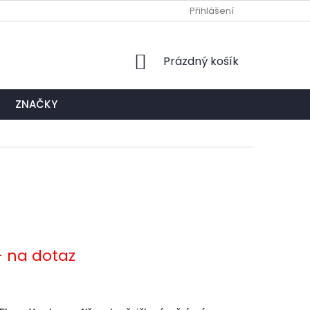
Ů
NAPIŠTE NÁM
EXPEDIČNÍ A KONTAKTNÍ MÍSTO
Přihlášení
NÁKUPNÍ
Prázdný košík
KOŠÍK
ZNAČKY
- na dotaz