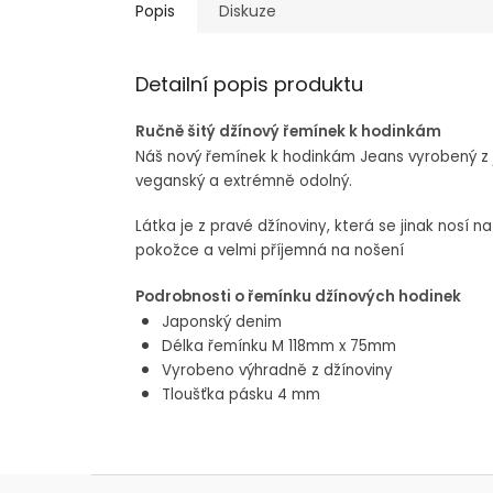
Popis
Diskuze
Detailní popis produktu
Ručně šitý džínový řemínek k hodinkám
Náš nový řemínek k hodinkám Jeans vyrobený z 
veganský a extrémně odolný.
Látka je z pravé džínoviny, která se jinak nosí 
pokožce a velmi příjemná na nošení
Podrobnosti o řemínku džínových hodinek
Japonský denim
Délka řemínku M 118mm x 75mm
Vyrobeno výhradně z džínoviny
Tloušťka pásku 4 mm
Z