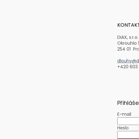
á
p
a
t
KONTAK
í
DIAX, s.r.o.
Okrouhlo 
254 01 Pr
dlouhy@di
+420 603
Přihláše
E-mail
Heslo