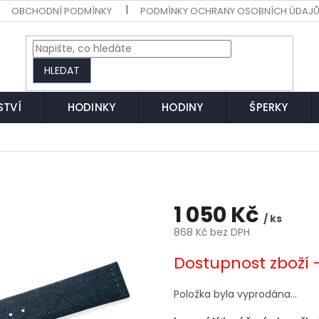
OBCHODNÍ PODMÍNKY
PODMÍNKY OCHRANY OSOBNÍCH ÚDAJ
HLEDAT
STVÍ
HODINKY
HODINY
ŠPERKY
1 050 Kč
/ ks
868 Kč bez DPH
Měrná
Dostupnost zboží 
cena:
Položka byla vyprodána…