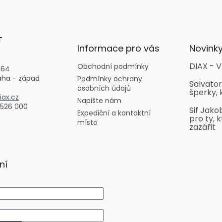
T
Informace pro vás
Novink
DIAX - V
Obchodní podmínky
164
aha - západ
Podmínky ochrany
Salvator
osobních údajů
šperky, 
ax.cz
Napište nám
 526 000
Sif Jako
Expediční a kontaktní
pro ty, k
místo
zazářit
ní