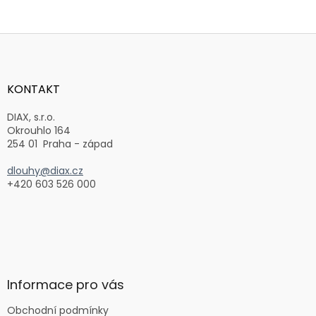
Z
á
p
a
KONTAKT
t
í
DIAX, s.r.o.
Okrouhlo 164
254 01 Praha - západ
dlouhy@diax.cz
+420 603 526 000
Informace pro vás
Obchodní podmínky