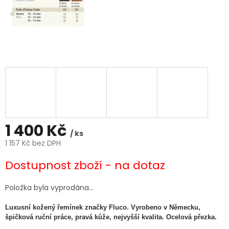
1 400 Kč
/ ks
1 157 Kč bez DPH
Měrná
Dostupnost zboží - na dotaz
cena:
Položka byla vyprodána…
Luxusní kožený řemínek značky Fluco. Vyrobeno v Německu,
špičková ruční práce, pravá kůže, nejvyšší kvalita. Ocelová přezka.