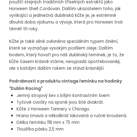
použití stejných tradičních tříselných extraktů jako
Horween Shell Cordovan. Dalším ukazatelem toho, jak
vynikající a jedinečná dublinská kůže je, je extrémně
dlouhá doba výzkumu a vývoje, která pro Horween trvá
téměř tři roky.
Kůže je také silně ovlivněna speciálním typem činění,
které se vyznačuje vysokým podílem oleje. Dalším
bodem, který hovoří pro náš dublinský řemínek, je to, že
kůže časem krásně stárne, nevypadá opotřebovaněji,
ale s každým dalším rokem se stává krásnější.
Podrobnosti o produktu vintage řemínku na hodinky
"Dublin Racing"
Jemný strojový šev s bílým kontrastním švem
Tyčové cvočky na sponě jsou šité dvakrát.
Kůže z Horween Tannery v Chicagu.
Hrana tmavá a několikrát lakovaná a ručně broušená.
Délka řemínku 118 mm x 75 mm
Tloušťka pásku 2,5 mm