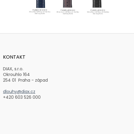
Z
á
p
a
KONTAKT
t
í
DIAX, s.r.o.
Okrouhlo 164
254 01 Praha - západ
dlouhy@diax.cz
+420 603 526 000