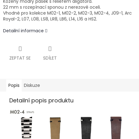
Kožený modrý pásek s reliéfem aligátora.
22 mm s rozepínací sponou z nerezové oceli.
Vhodné pro kolekce M02-1, M02-2, M02-3, M02-4, J09-1, Arc
Royal-2, L07, L08, LS8, LR8, LB6, L14, L16 a HS2.
Detailní informace
ZEPTAT SE
SDÍLET
Popis
Diskuze
Detailní popis produktu