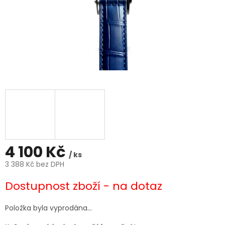
4 100 Kč
/ ks
3 388 Kč bez DPH
Měrná
Dostupnost zboží - na dotaz
cena:
Položka byla vyprodána…