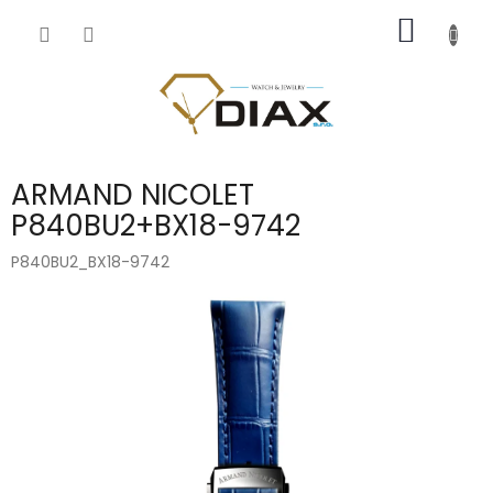
Přejít
NÁKUP
na
obsah
KOŠÍK
ARMAND NICOLET
P840BU2+BX18-9742
P840BU2_BX18-9742