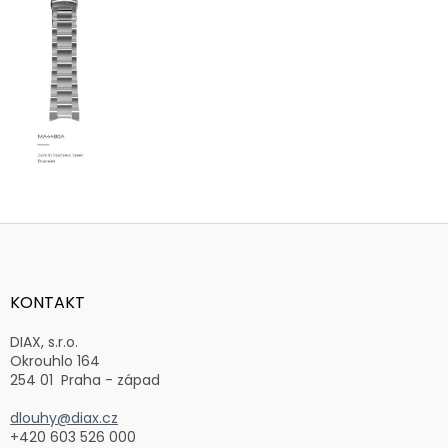
Z
á
p
a
KONTAKT
t
í
DIAX, s.r.o.
Okrouhlo 164
254 01 Praha - západ
dlouhy@diax.cz
+420 603 526 000