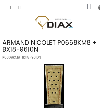
Přejít
NÁKUP
na
obsah
KOŠÍK
ARMAND NICOLET P0668KM8 +
BX18-9610N
P0668KM8_BX18-9610N