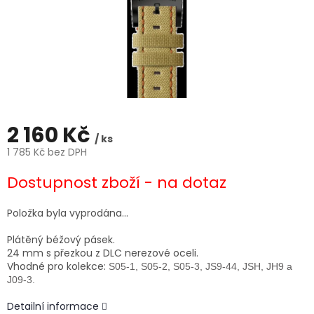
2 160 Kč
/ ks
1 785 Kč bez DPH
Měrná
Dostupnost zboží - na dotaz
cena:
Položka byla vyprodána…
Plátěný béžový pásek.
24 mm s přezkou z DLC nerezové oceli.
Vhodné pro kolekce:
S05-1, S05-2, S05-3, JS9-44, JSH, JH9 a
J09-3.
Detailní informace