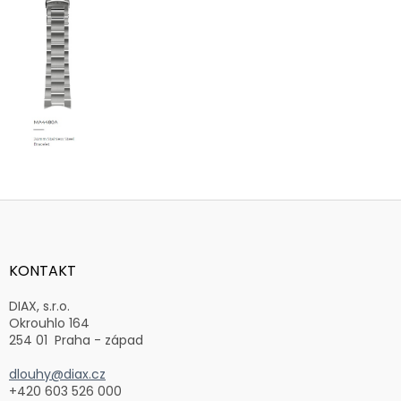
Z
á
p
a
KONTAKT
t
í
DIAX, s.r.o.
Okrouhlo 164
254 01 Praha - západ
dlouhy@diax.cz
+420 603 526 000