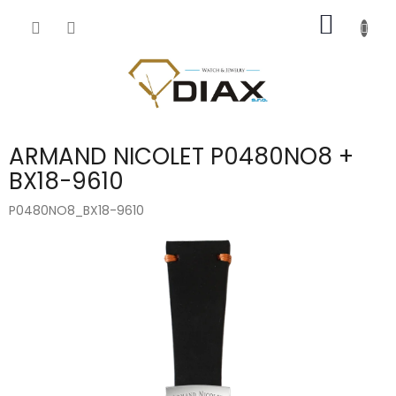
Přejít
NÁKUP
na
obsah
KOŠÍK
ARMAND NICOLET P0480NO8 +
BX18-9610
P0480NO8_BX18-9610