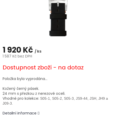
1 920 Kč
/ ks
1 587 Kč bez DPH
Měrná
Dostupnost zboží - na dotaz
cena:
Položka byla vyprodána…
Kožený černý pásek.
24 mm s přezkou z nerezové oceli.
Vhodné pro kolekce:
S05-1, S05-2, S05-3, JS9-44, JSH, JH9 a
J09-3.
Detailní informace