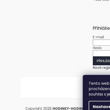
Přihláše
E-mail
Heslo
PŘIHLÁS
Nová regi
Tento web 
procházení
souhlas s j
Nastave
Copyright 2026
HODINKY-HODINY.cz
. Všechna 