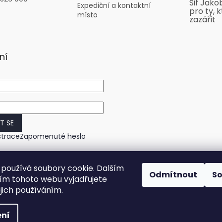
Sif Jako
Expediční a kontaktní
pro ty, k
místo
zazářit
ní
IT SE
strace
Zapomenuté heslo
používá soubory cookie. Dalším
Odmítnout
S
m tohoto webu vyjadřujete
ejich používáním.
ní
práva vyhrazena.
Upravit nastavení cookies