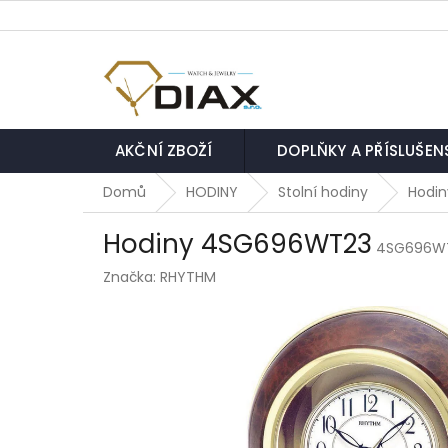
Přejít
na
obsah
AKČNÍ ZBOŽÍ
DOPLŇKY A PŘÍSLUŠEN
Domů
HODINY
Stolní hodiny
Hodi
Hodiny 4SG696WT23
4SG696W
Značka:
RHYTHM