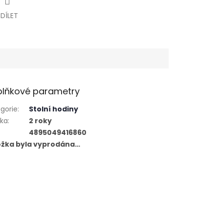
SDÍLET
lňkové parametry
gorie
:
Stolní hodiny
uka
:
2 roky
4895049416860
ožka byla vyprodána…