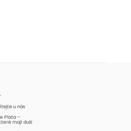
y
ítejte u nás
e Plata –
které mají duši