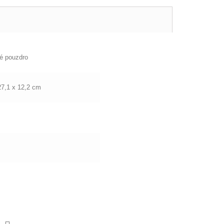
é pouzdro
27,1 x 12,2 cm