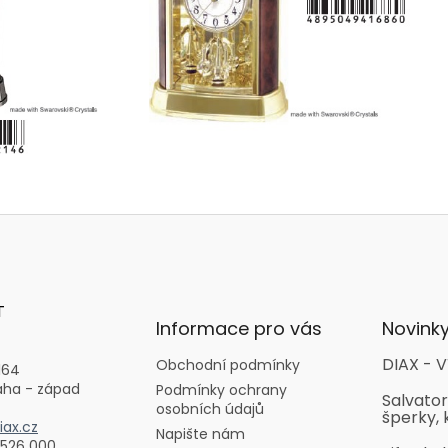
T
Informace pro vás
Novink
DIAX - V
Obchodní podmínky
164
aha - západ
Podmínky ochrany
Salvator
osobních údajů
šperky, 
ax.cz
Napište nám
 526 000