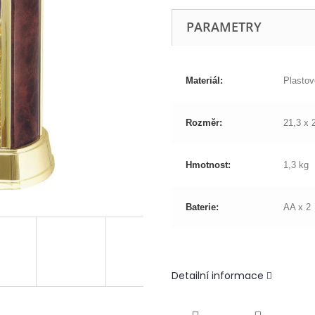
PARAMETRY
Materiál:
Plastov
Rozměr:
21,3 x 
Hmotnost:
1,3 kg
Baterie:
AA x 2
Detailní informace