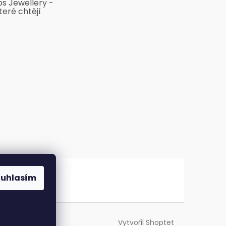
bs Jewellery -
teré chtějí
ouhlasím
Vytvořil Shoptet