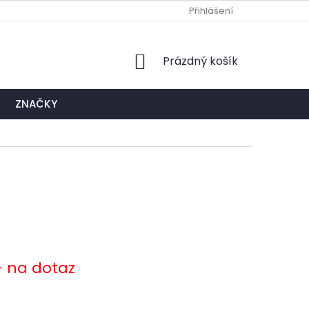
Ů
NAPIŠTE NÁM
EXPEDIČNÍ A KONTAKTNÍ MÍSTO
Přihlášení
NÁKUPNÍ
Prázdný košík
KOŠÍK
ZNAČKY
- na dotaz