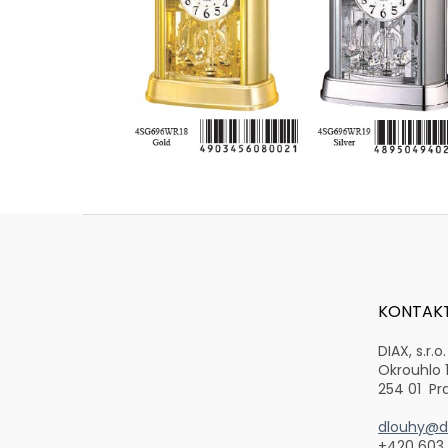
Z
á
p
a
t
KONTAK
í
DIAX, s.r.o.
Okrouhlo 
254 01 Pr
dlouhy@di
+420 603