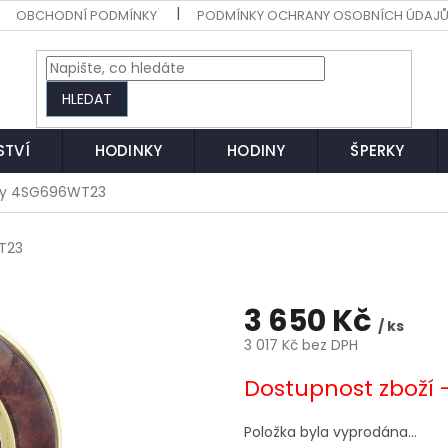
OBCHODNÍ PODMÍNKY
PODMÍNKY OCHRANY OSOBNÍCH ÚDAJ
HLEDAT
STVÍ
HODINKY
HODINY
ŠPERKY
ny 4SG696WT23
T23
3 650 Kč
/ ks
3 017 Kč bez DPH
Měrná
Dostupnost zboží 
cena:
Položka byla vyprodána…