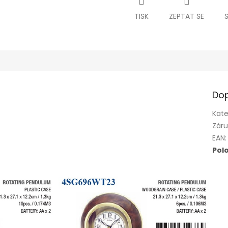
TISK
ZEPTAT SE
Dop
Kate
Zár
EAN
:
Pol