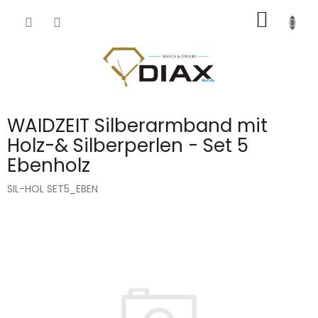
Přejít
NÁKUP
na
obsah
KOŠÍK
WAIDZEIT Silberarmband mit
Holz-& Silberperlen - Set 5
Ebenholz
SIL-HOL SET5_EBEN