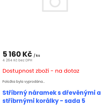
5 160 Kč
/ ks
4 264 Kč bez DPH
Měrná
Dostupnost zboží - na dotaz
cena:
Položka byla vyprodána…
Stříbrný náramek s dřevěnými a
stříbrnými korálky - sada 5