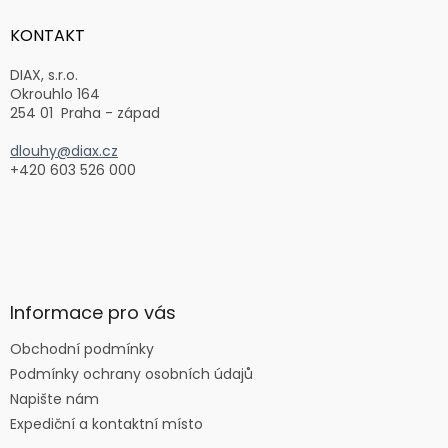
p
a
KONTAKT
t
í
DIAX, s.r.o.
Okrouhlo 164
254 01 Praha - západ
dlouhy@diax.cz
+420 603 526 000
Informace pro vás
Obchodní podmínky
Podmínky ochrany osobních údajů
Napište nám
Expediční a kontaktní místo