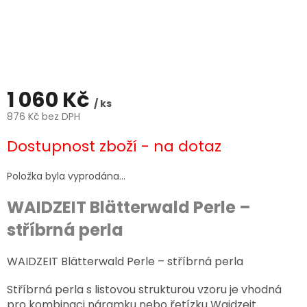
1 060 Kč
/ ks
876 Kč bez DPH
Měrná
Dostupnost zboží - na dotaz
cena:
Položka byla vyprodána…
WAIDZEIT Blätterwald Perle –
stříbrná perla
WAIDZEIT Blätterwald Perle – stříbrná perla
Stříbrná perla s listovou strukturou vzoru je vhodná
pro kombinaci náramku nebo řetízku Waidzeit.