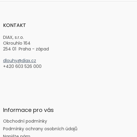
Z
á
p
a
KONTAKT
t
í
DIAX, s.r.o.
Okrouhlo 164
254 01 Praha - západ
dlouhy@diax.cz
+420 603 526 000
Informace pro vás
Obchodní podmínky
Podmínky ochrany osobních údajů
Napište nám