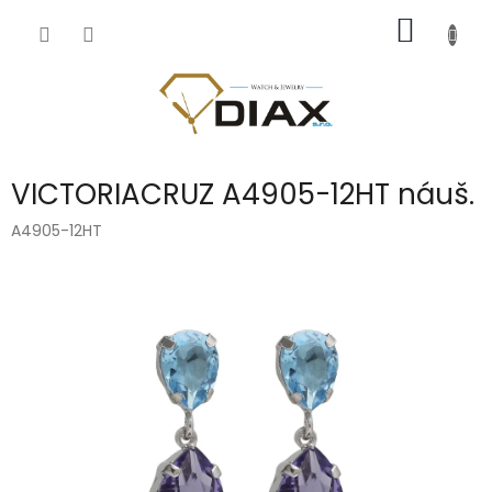
Přejít
NÁKUP
na
obsah
KOŠÍK
VICTORIACRUZ A4905-12HT náuš.
A4905-12HT