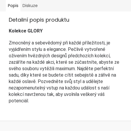
Popis
Diskuze
Detailní popis produktu
Kolekce GLORY
Z
mocněný a sebevědomý při každé příležitosti,
je
vyjádřením stylu a elegance. Pečlivě vytvořené
oživením hvězdných designů předchozích kolekcí,
zazáříte na každé akci, které se zúčastníte, abyste ze
svého souboru vytěžili maximum. Najděte perfektní
sadu, díky které se budete cítit sebejistě a zářivě na
každé oslavě. Pozvedněte svůj styl a udělejte
nezapomenutelný vstup na každou událost s naší
kolekcí navrženou tak, aby uvolnila veškerý váš
potenciál.
Z
á