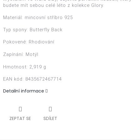
budete mít sebou celé léto z kolekce Glory.
Materiál: mincovní s
tříbro 925
Typ spony:
Butterfly Back
Pokovené:
Rhodiování
Zapínání:
Motýl
Hmotnost: 2,919 g
EAN kód
: 8435672467714
Detailní informace
ZEPTAT SE
SDÍLET