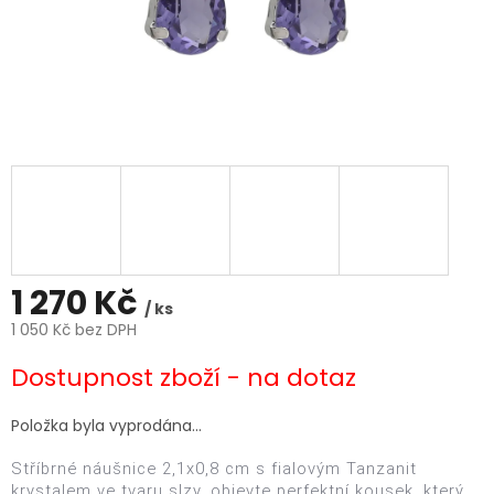
1 270 Kč
/ ks
1 050 Kč bez DPH
Měrná
Dostupnost zboží - na dotaz
cena:
Položka byla vyprodána…
Stříbrné náušnice 2,1x0,8 cm s fialovým Tanzanit
krystalem ve tvaru slzy, objevte perfektní kousek, který