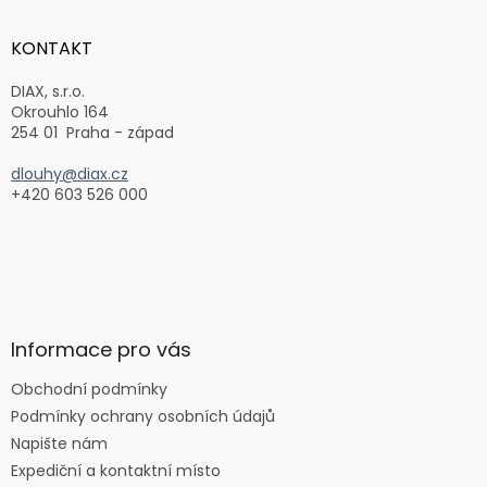
p
a
KONTAKT
t
í
DIAX, s.r.o.
Okrouhlo 164
254 01 Praha - západ
dlouhy@diax.cz
+420 603 526 000
Informace pro vás
Obchodní podmínky
Podmínky ochrany osobních údajů
Napište nám
Expediční a kontaktní místo