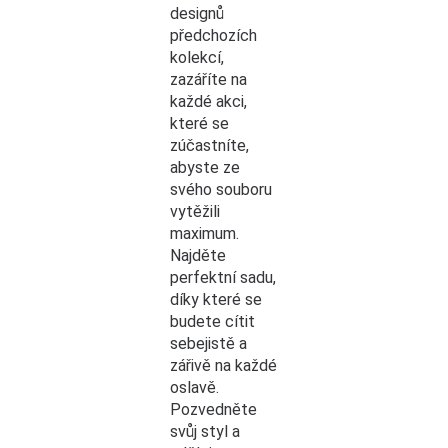
designů
předchozích
kolekcí,
zazáříte na
každé akci,
které se
zúčastníte,
abyste ze
svého souboru
vytěžili
maximum.
Najděte
perfektní sadu,
díky které se
budete cítit
sebejistě a
zářivě na každé
oslavě.
Pozvedněte
svůj styl a