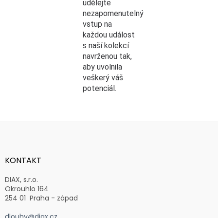
udělejte
nezapomenutelný
vstup na
každou událost
s naší kolekcí
navrženou tak,
aby uvolnila
veškerý váš
potenciál.
Z
á
p
a
KONTAKT
t
í
DIAX, s.r.o.
Okrouhlo 164
254 01 Praha - západ
dlouhy@diax.cz