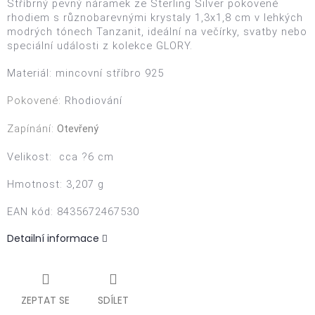
Stříbrný pevný náramek ze Sterling Silver pokovené
rhodiem s různobarevnými krystaly
1,3x1,8
cm v lehkých
modrých tónech Tanzanit, ideální na večírky, svatby nebo
speciální události z kolekce GLORY.
Materiál: mincovní s
tříbro 925
Pokovené:
Rhodiování
Zapínání:
Otevřený
Velikost: cca ?6 cm
Hmotnost: 3,207 g
EAN kód
: 8435672467530
Detailní informace
ZEPTAT SE
SDÍLET