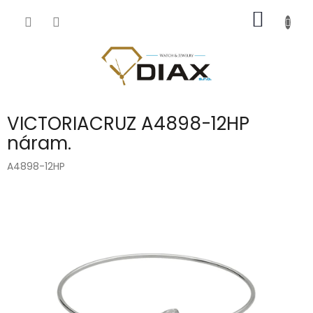
Přejít
NÁKUP
na
obsah
KOŠÍK
VICTORIACRUZ A4898-12HP
náram.
A4898-12HP