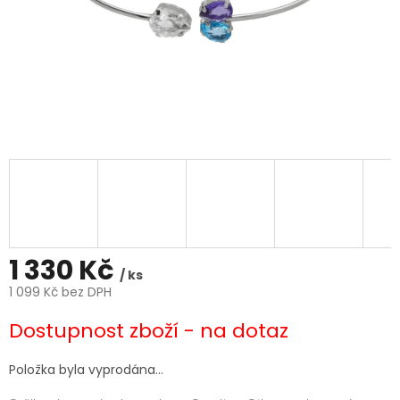
1 330 Kč
/ ks
1 099 Kč bez DPH
Měrná
Dostupnost zboží - na dotaz
cena:
Položka byla vyprodána…