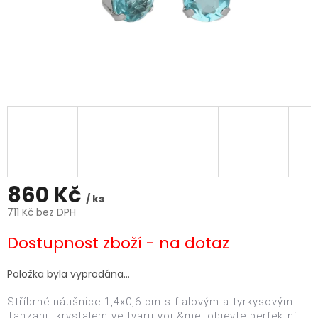
860 Kč
/ ks
711 Kč bez DPH
Měrná
Dostupnost zboží - na dotaz
cena:
Položka byla vyprodána…
Stříbrné náušnice
1,4x0,6
cm s fialovým a tyrkysovým
Tanzanit krystalem ve tvaru
you&me
, objevte perfektní