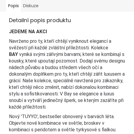
Popis
Diskuze
Detailní popis produktu
JEDEME NA AKCI
Navrženo pro ty, kteří chtějí vyniknout elegancí a
svěžestí při každé zvláštní příležitosti.
Kolekce
BAY
vyniká svými zářivými barvami, které se kombinují s
kousky, které upoutají pozornost. Dodají svému designu
nádech půvabu a budou středem všech očí a
dokonalým doplňkem pro ty, kteří chtějí zářit luxusem a
grácií. Naše kolekce, speciálně navržená pro zákazníky,
kteří chtějí něco změnit, nabízí dokonalou kombinaci
stylu a sofistikovanosti. V Bay se elegance a luxus
snoubí a vytváří jedinečný šperk, se kterým zazáříte při
každé příležitosti.
Nový 'TUYYO', bestseller obnovený v barvách léta.
Objevte nové kombinace ve světle; broskev v
kombinaci s peridotem a světle tyrkysové s fialkou.