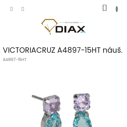
Přejít
NÁKUP
na
obsah
KOŠÍK
VICTORIACRUZ A4897-15HT náuš.
A4897-15HT