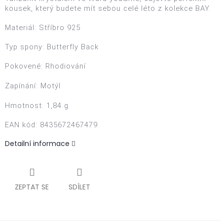
kousek, který budete mít sebou celé léto z kolekce BAY.
Materiál: S
tříbro 925
Typ spony:
Butterfly Back
Pokovené:
Rhodiování
Zapínání:
Motýl
Hmotnost: 1,84 g
EAN kód
: 8435672467479
Detailní informace
ZEPTAT SE
SDÍLET