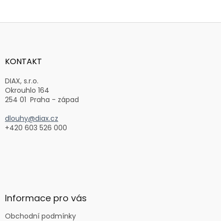
Z
á
p
a
KONTAKT
t
í
DIAX, s.r.o.
Okrouhlo 164
254 01 Praha - západ
dlouhy@diax.cz
+420 603 526 000
Informace pro vás
Obchodní podmínky