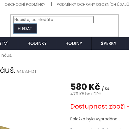
OBCHODNÍ PODMÍNKY
PODMÍNKY OCHRANY OSOBNÍCH ÚDAJ
HLEDAT
STVÍ
HODINKY
HODINY
ŠPERKY
 náuš.
áuš.
A4633-DT
580 Kč
/ ks
479 Kč bez DPH
Měrná
Dostupnost zboží 
cena:
Položka byla vyprodána…