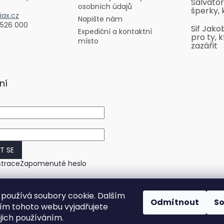
Salvator
osobních údajů
šperky, 
ax.cz
Napište nám
 526 000
Sif Jako
Expediční a kontaktní
pro ty, k
místo
zazářit
ní
IT SE
strace
Zapomenuté heslo
používá soubory cookie. Dalším
Odmítnout
S
m tohoto webu vyjadřujete
ejich používáním.