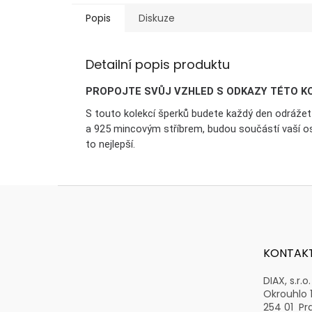
Popis
Diskuze
Detailní popis produktu
PROPOJTE SVŮJ VZHLED S ODKAZY TÉTO K
S touto kolekcí šperků budete každý den odrážet s
a 925 mincovým stříbrem, budou součástí vaší os
to nejlepší.
Z
á
p
a
t
KONTAK
í
DIAX, s.r.o.
Okrouhlo 
254 01 Pr