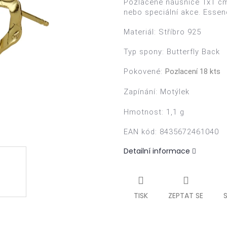
Pozlacené náušnice 1x1 cm 
nebo speciální akce. Esse
Materiál:
Stříbro 925
Typ spony:
Butterfly Back
Pokovené:
Pozlacení 18 kts
Zapínání:
Motýlek
Hmotnost: 1,1 g
EAN kód
: 8435672461040
Detailní informace
TISK
ZEPTAT SE