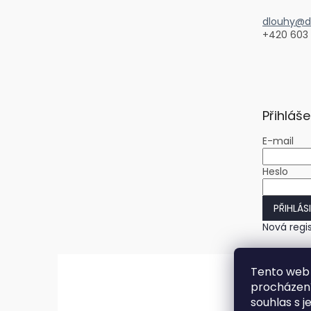
dlouhy@di
+420 603
Přihláše
E-mail
Heslo
PŘIHLÁS
Nová regi
Tento web 
procházení
souhlas s j