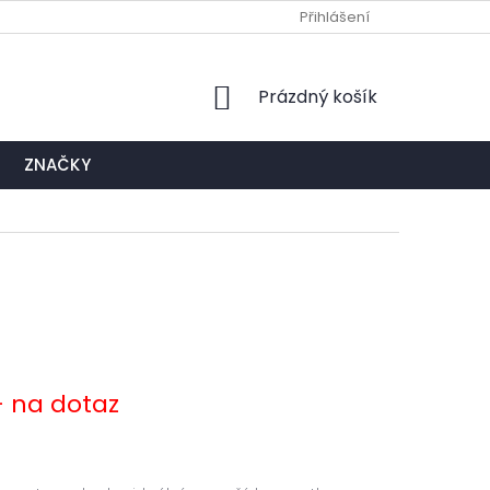
Ů
NAPIŠTE NÁM
EXPEDIČNÍ A KONTAKTNÍ MÍSTO
Přihlášení
NÁKUPNÍ
Prázdný košík
KOŠÍK
ZNAČKY
- na dotaz