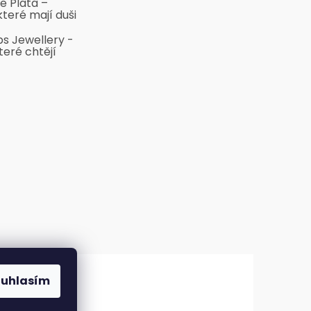
e Plata –
které mají duši
bs Jewellery -
teré chtějí
ouhlasím