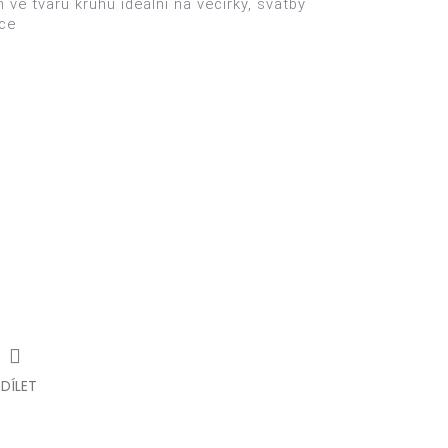
ve tvaru kruhu ideální na večírky, svatby
nce
SDÍLET