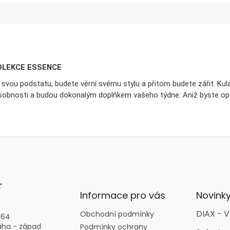
OLEKCE ESSENCE
vou podstatu, budete věrní svému stylu a přitom budete zářit. Kulaté
obnosti a budou dokonalým doplňkem vašeho týdne. Aniž byste opusti
T
Informace pro vás
Novink
DIAX - V
Obchodní podmínky
164
aha - západ
Podmínky ochrany