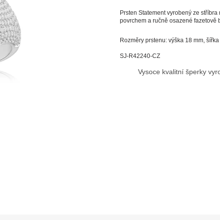
Prsten Statement vyrobený ze stříbra
povrchem a
ručně osazené fazetově b
Rozměry prstenu: výška 18 mm, šířka
SJ-R42240-CZ
Vysoce kvalitní šperky vy