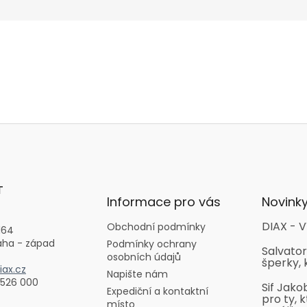
T
Informace pro vás
Novink
DIAX - V
Obchodní podmínky
164
aha - západ
Podmínky ochrany
Salvator
osobních údajů
šperky, 
ax.cz
Napište nám
 526 000
Sif Jako
Expediční a kontaktní
pro ty, k
místo