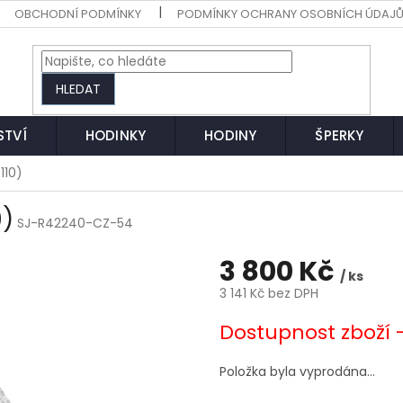
OBCHODNÍ PODMÍNKY
PODMÍNKY OCHRANY OSOBNÍCH ÚDAJ
HLEDAT
STVÍ
HODINKY
HODINY
ŠPERKY
110)
0)
SJ-R42240-CZ-54
3 800 Kč
/ ks
3 141 Kč bez DPH
Měrná
Dostupnost zboží 
cena:
Položka byla vyprodána…