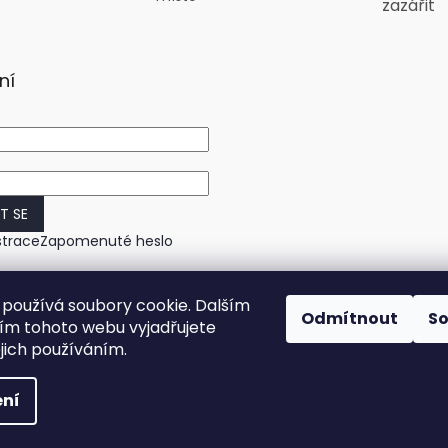
zazářit
ní
IT SE
strace
Zapomenuté heslo
používá soubory cookie. Dalším
Odmítnout
S
m tohoto webu vyjadřujete
ejich používáním.
ní
práva vyhrazena.
Upravit nastavení cookies