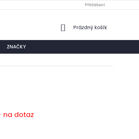
Ů
NAPIŠTE NÁM
EXPEDIČNÍ A KONTAKTNÍ MÍSTO
Přihlášení
NÁKUPNÍ
Prázdný košík
KOŠÍK
ZNAČKY
- na dotaz