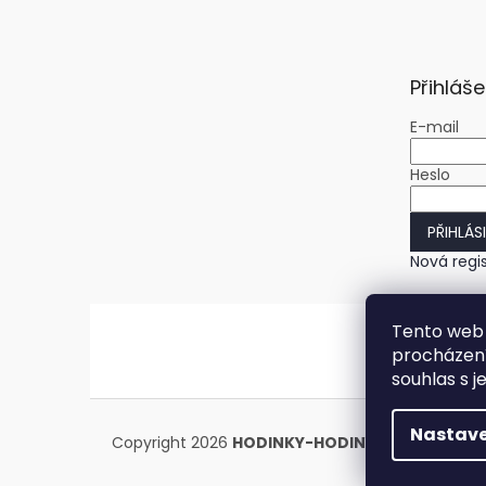
Přihláše
E-mail
Heslo
PŘIHLÁS
Nová regi
Tento web 
procházení
souhlas s j
Nastave
Copyright 2026
HODINKY-HODINY.cz
. Všechna 