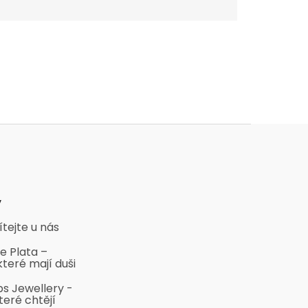
y
ítejte u nás
e Plata –
které mají duši
bs Jewellery -
teré chtějí