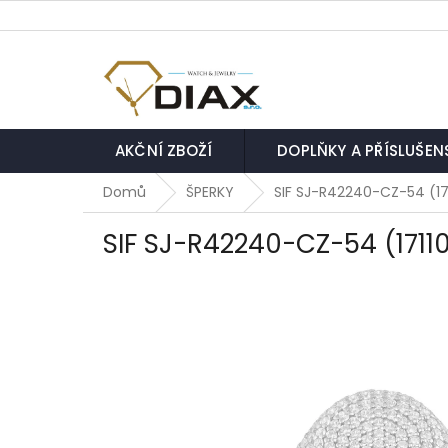
Přejít
na
obsah
AKČNÍ ZBOŽÍ
DOPLŇKY A PŘÍSLUŠEN
Domů
ŠPERKY
SIF SJ-R42240-CZ-54 (17
SIF SJ-R42240-CZ-54 (1711