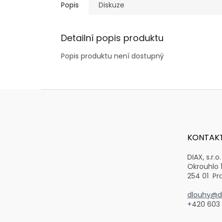
Popis
Diskuze
Detailní popis produktu
Popis produktu není dostupný
Z
á
p
a
t
KONTAK
í
DIAX, s.r.o.
Okrouhlo 
254 01 Pr
dlouhy@di
+420 603