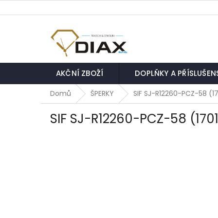
Přejít
na
obsah
AKČNÍ ZBOŽÍ
DOPLŇKY A PŘÍSLUŠEN
Domů
ŠPERKY
SIF SJ-R12260-PCZ-58 (1
SIF SJ-R12260-PCZ-58 (170