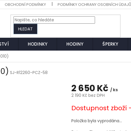
OBCHODNÍ PODMÍNKY
PODMÍNKY OCHRANY OSOBNÍCH ÚDAJ
HLEDAT
STVÍ
HODINKY
HODINY
ŠPERKY
7010)
10)
SJ-R12260-PCZ-58
2 650 Kč
/ ks
2 190 Kč bez DPH
Měrná
Dostupnost zboží 
cena:
Položka byla vyprodána…