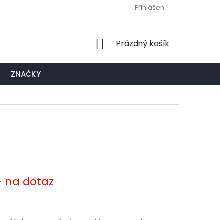
Ů
NAPIŠTE NÁM
EXPEDIČNÍ A KONTAKTNÍ MÍSTO
Přihlášení
NÁKUPNÍ
Prázdný košík
KOŠÍK
ZNAČKY
- na dotaz