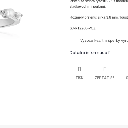
Prsten ze stříbra ryzosti 925 s rhodie
sladkovodními perlami.
Rozměry prstenu: šířka 3,8 mm, tlou
SJ-R12260-PCZ
Vysoce kvalitní šperky vy
Detailní informace
TISK
ZEPTAT SE