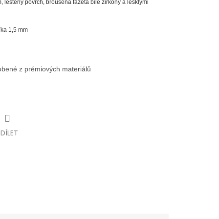
m, leštěný povrch, broušená fazeta bílé zirkony a lesklými
šťka 1,5 mm
robené z prémiových materiálů
SDÍLET