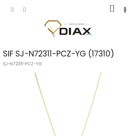
Přejít
NÁKUP
na
obsah
KOŠÍK
SIF SJ-N72311-PCZ-YG (17310)
SJ-N72311-PCZ-YG