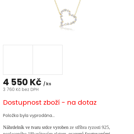
4 550 Kč
/ ks
3 760 Kč bez DPH
Měrná
Dostupnost zboží - na dotaz
cena:
Položka byla vyprodána…
Náhrdelník ve tvaru srdce
vyroben
ze stříbra ryzosti 925,
pozlaceného 18karátovým zlatem,
osazený fasetovanými