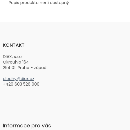
Popis produktu není dostupný
Z
á
p
a
KONTAKT
t
í
DIAX, s.r.o.
Okrouhlo 164
254 01 Praha - západ
dlouhy@diax.cz
+420 603 526 000
Informace pro vás