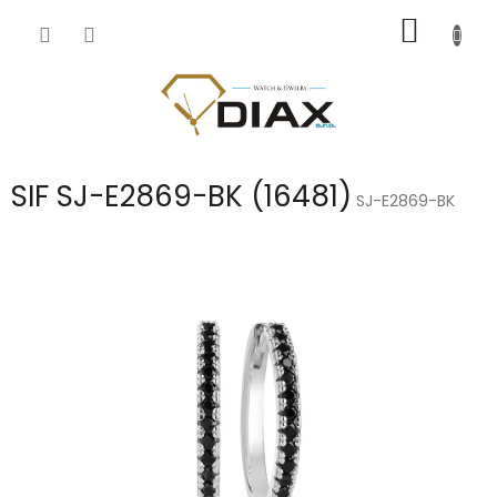
Přejít
NÁKUP
na
obsah
KOŠÍK
SIF SJ-E2869-BK (16481)
SJ-E2869-BK