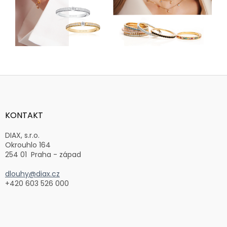
Z
á
p
a
KONTAKT
t
í
DIAX, s.r.o.
Okrouhlo 164
254 01 Praha - západ
dlouhy@diax.cz
+420 603 526 000