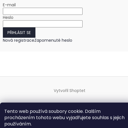
E-mail
Heslo
PŘIHLÁSIT SE
Nová registrace
Zapomenuté heslo
Vytvořil Shoptet
Copyright 2026
HODINKY-HODINY.cz
. Všechna práva
Tento web používá soubory cookie. Dalším
vyhrazena.
Upravit nastavení cookies
procházením tohoto webu vyjadřujete souhlas s jejich
používáním.