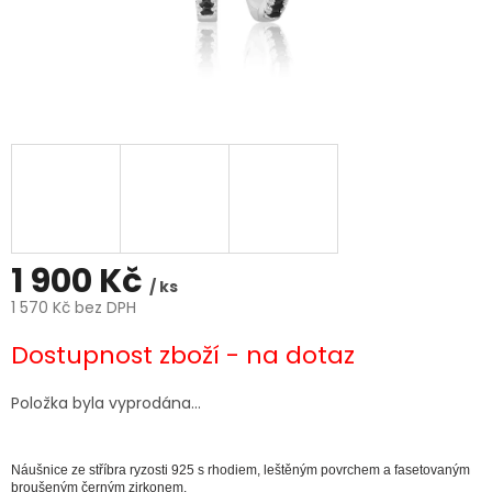
1 900 Kč
/ ks
1 570 Kč bez DPH
Měrná
Dostupnost zboží - na dotaz
cena:
Položka byla vyprodána…
Náušnice ze stříbra ryzosti 925 s rhodiem, leštěným povrchem a fasetovaným
broušeným černým zirkonem.