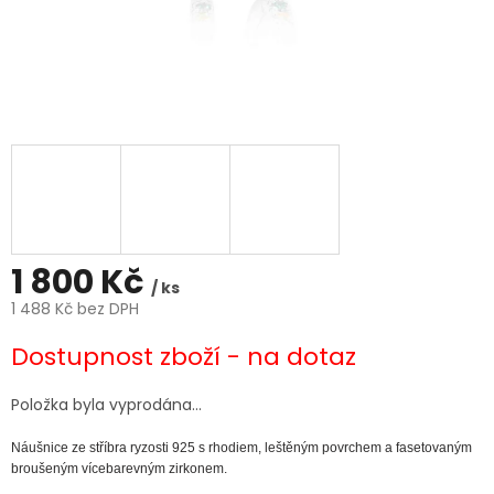
1 800 Kč
/ ks
1 488 Kč bez DPH
Měrná
Dostupnost zboží - na dotaz
cena:
Položka byla vyprodána…
Náušnice ze stříbra ryzosti 925 s rhodiem, leštěným povrchem a fasetovaným
broušeným vícebarevným zirkonem.