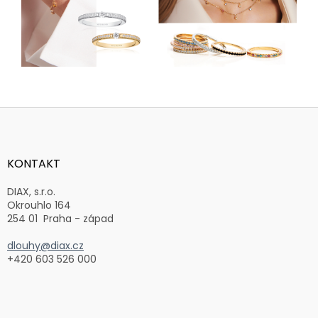
Z
á
p
a
KONTAKT
t
í
DIAX, s.r.o.
Okrouhlo 164
254 01 Praha - západ
dlouhy@diax.cz
+420 603 526 000