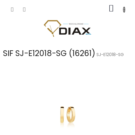
Přejít
NÁKUP
na
obsah
KOŠÍK
SIF SJ-E12018-SG (16261)
SJ-E12018-SG