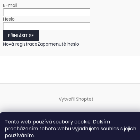
E-mail
Heslo
PŘIHLÁSIT SE
Nová registrace
Zapomenuté heslo
Vytvořil Shoptet
Copyright 2026
HODINKY-HODINY.cz
. Všechna práva
Tento web používá soubory cookie. Dalším
vyhrazena.
Upravit nastavení cookies
procházením tohoto webu vyjadřujete souhlas s jejich
používáním.