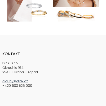
Z
á
p
a
KONTAKT
t
í
DIAX, s.r.o.
Okrouhlo 164
254 01 Praha - západ
dlouhy@diax.cz
+420 603 526 000