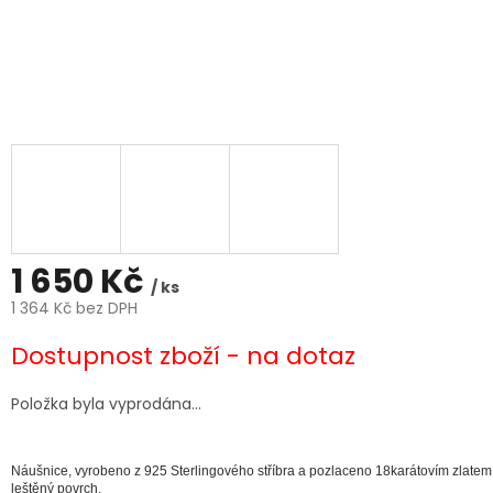
1 650 Kč
/ ks
1 364 Kč bez DPH
Měrná
Dostupnost zboží - na dotaz
cena:
Položka byla vyprodána…
Náušnice,
vyrobeno z 925 Sterlingového stříbra a pozlaceno 18karátovím zlatem
leštěný povrch.