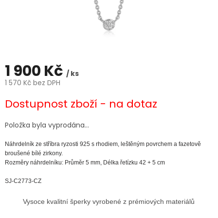
1 900 Kč
/ ks
1 570 Kč bez DPH
Měrná
Dostupnost zboží - na dotaz
cena:
Položka byla vyprodána…
Náhrdelník ze stříbra ryzosti 925 s rhodiem, leštěným povrchem a fazetově
broušené bílé zirkony.
Rozměry náhrdelníku: Průměr 5 mm, Délka řetízku 42 + 5 cm
SJ-C2773-CZ
Vysoce kvalitní šperky vyrobené z prémiových materiálů