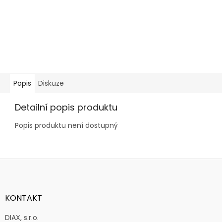
Popis
Diskuze
Detailní popis produktu
Popis produktu není dostupný
Z
á
p
a
KONTAKT
t
í
DIAX, s.r.o.