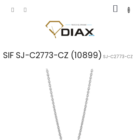
Přejít
NÁKUP
na
obsah
KOŠÍK
SIF SJ-C2773-CZ (10899)
SJ-C2773-CZ