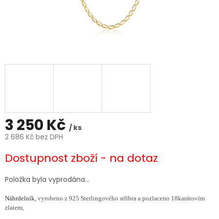
3 250 Kč
/ ks
2 686 Kč bez DPH
Měrná
Dostupnost zboží - na dotaz
cena:
Položka byla vyprodána…
Náhrdelník,
vyrobeno z 925 Sterlingového stříbra a pozlaceno 18karátovím
zlatem,