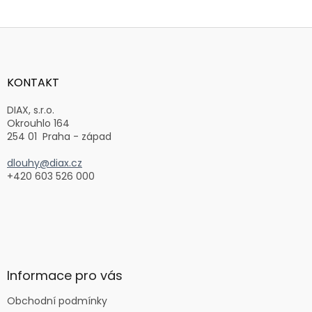
Z
á
p
a
KONTAKT
t
í
DIAX, s.r.o.
Okrouhlo 164
254 01 Praha - západ
dlouhy@diax.cz
+420 603 526 000
Informace pro vás
Obchodní podmínky