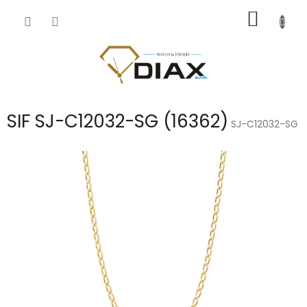
Přejít
NÁKUP
na
obsah
KOŠÍK
SIF SJ-C12032-SG (16362)
SJ-C12032-SG