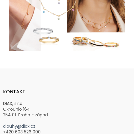
Z
á
p
a
KONTAKT
t
í
DIAX, s.r.o.
Okrouhlo 164
254 01 Praha - západ
dlouhy@diax.cz
+420 603 526 000