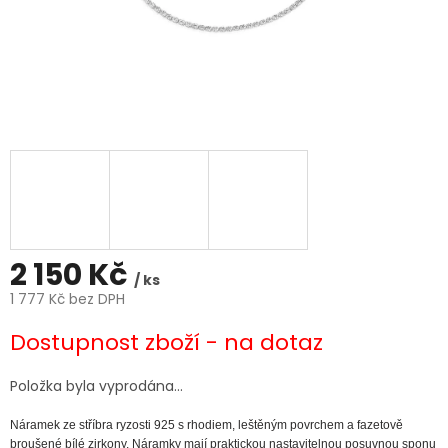
2 150 Kč
/ ks
1 777 Kč bez DPH
Měrná
Dostupnost zboží - na dotaz
cena:
Položka byla vyprodána…
Náramek ze stříbra ryzosti 925 s rhodiem, leštěným povrchem a fazetově
broušené bílé zirkony.
Náramky mají praktickou nastavitelnou posuvnou sponu