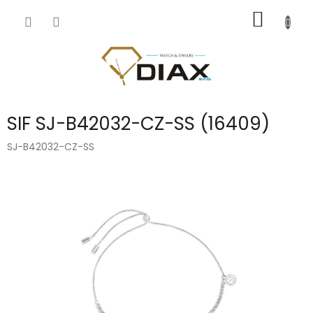
Přejít
NÁKUP
na
obsah
KOŠÍK
SIF SJ-B42032-CZ-SS (16409)
SJ-B42032-CZ-SS