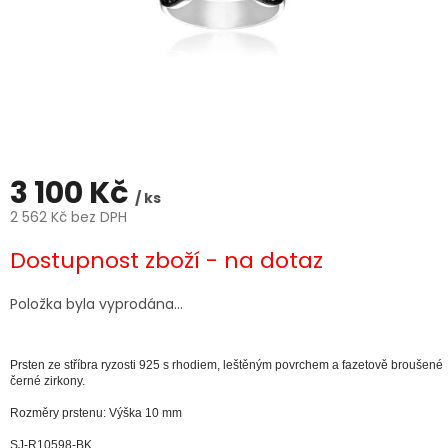
3 100 Kč
/ ks
2 562 Kč bez DPH
Měrná
Dostupnost zboží - na dotaz
cena:
Položka byla vyprodána…
Prsten ze stříbra ryzosti 925 s rhodiem, leštěným povrchem a fazetově broušené
černé zirkony.
Rozměry prstenu: Výška 10 mm
SJ-R10598-BK