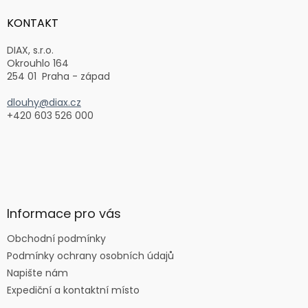
p
a
KONTAKT
t
í
DIAX, s.r.o.
Okrouhlo 164
254 01 Praha - západ
dlouhy@diax.cz
+420 603 526 000
Informace pro vás
Obchodní podmínky
Podmínky ochrany osobních údajů
Napište nám
Expediční a kontaktní místo