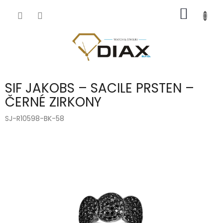
Přejít
NÁKUP
na
obsah
KOŠÍK
SIF JAKOBS – SACILE PRSTEN –
ČERNÉ ZIRKONY
SJ-R10598-BK-58