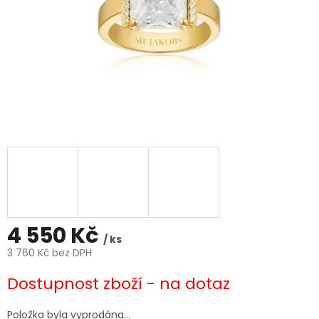
4 550 Kč
/ ks
3 760 Kč bez DPH
Měrná
Dostupnost zboží - na dotaz
cena:
Položka byla vyprodána…