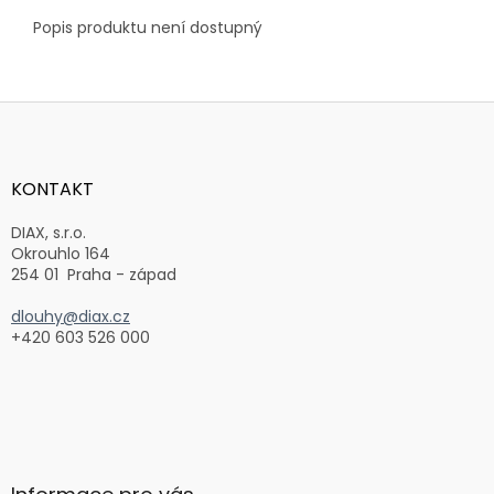
Popis produktu není dostupný
Z
á
p
a
KONTAKT
t
í
DIAX, s.r.o.
Okrouhlo 164
254 01 Praha - západ
dlouhy@diax.cz
+420 603 526 000