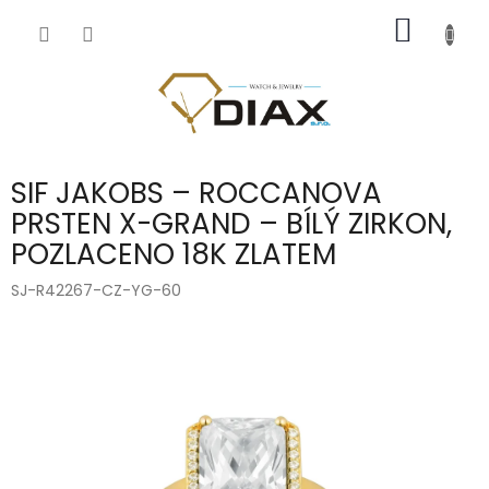
Přejít
NÁKUP
na
obsah
KOŠÍK
SIF JAKOBS – ROCCANOVA
PRSTEN X-GRAND – BÍLÝ ZIRKON,
POZLACENO 18K ZLATEM
SJ-R42267-CZ-YG-60