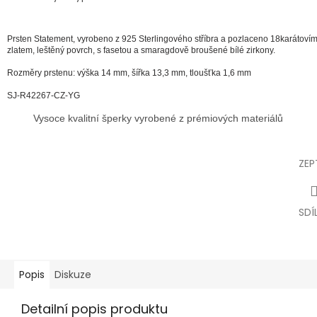
Prsten Statement,
vyrobeno z 925 Sterlingového stříbra a pozlaceno 18karátoví
zlatem,
leštěný povrch, s fasetou a smaragdově broušené bílé zirkony.
Rozměry prstenu: výška 14 mm, šířka 13,3 mm, tloušťka 1,6 mm
SJ-R42267-CZ-YG
Vysoce kvalitní šperky vyrobené z prémiových materiálů
ZEP
SDÍ
Popis
Diskuze
Detailní popis produktu