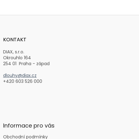
Z
á
p
a
KONTAKT
t
í
DIAX, s.r.o.
Okrouhlo 164
254 01 Praha - západ
dlouhy@diax.cz
+420 603 526 000
Informace pro vás
Obchodní podmínky