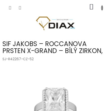
Přejít
NÁKUP
na
obsah
KOŠÍK
SIF JAKOBS – ROCCANOVA
PRSTEN X-GRAND – BÍLÝ ZIRKON,
SJ-R42267-CZ-52