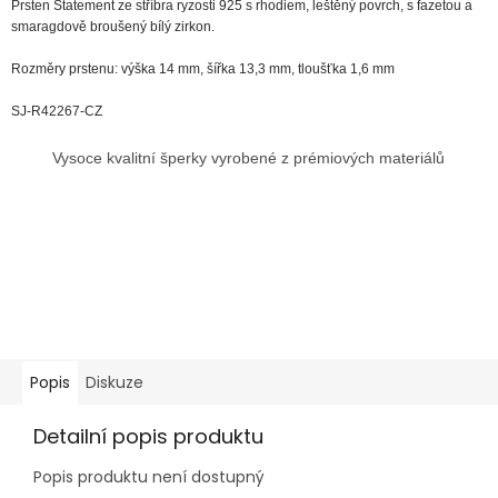
Prsten Statement ze stříbra ryzosti 925 s rhodiem, leštěný povrch, s fazetou a
smaragdově broušený bílý zirkon.
Rozměry prstenu: výška 14 mm, šířka 13,3 mm, tloušťka 1,6 mm
SJ-R42267-CZ
Vysoce kvalitní šperky vyrobené z prémiových materiálů
Popis
Diskuze
Detailní popis produktu
Popis produktu není dostupný