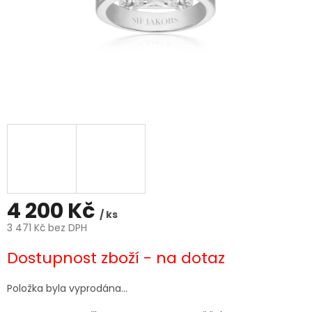
4 200 Kč
/ ks
3 471 Kč bez DPH
Měrná
Dostupnost zboží - na dotaz
cena:
Položka byla vyprodána…