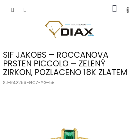
Přejít
NÁKUP
na
obsah
KOŠÍK
SIF JAKOBS – ROCCANOVA
PRSTEN PICCOLO – ZELENÝ
ZIRKON, POZLACENO 18K ZLATEM
SJ-R42266-GCZ-YG-58