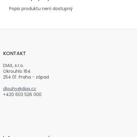
Popis produktu není dostupný
Z
á
p
a
KONTAKT
t
í
DIAX, s.r.o.
Okrouhlo 164
254 01 Praha - západ
dlouhy@diax.cz
+420 603 526 000