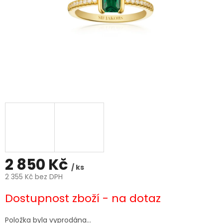
2 850 Kč
/ ks
2 355 Kč bez DPH
Měrná
Dostupnost zboží - na dotaz
cena:
Položka byla vyprodána…