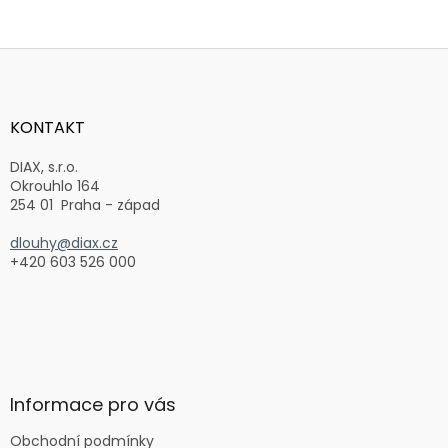
Z
á
p
a
KONTAKT
t
í
DIAX, s.r.o.
Okrouhlo 164
254 01 Praha - západ
dlouhy@diax.cz
+420 603 526 000
Informace pro vás
Obchodní podmínky