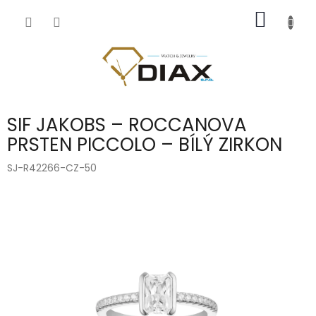
Přejít
NÁKUP
na
obsah
KOŠÍK
SIF JAKOBS – ROCCANOVA
PRSTEN PICCOLO – BÍLÝ ZIRKON
SJ-R42266-CZ-50