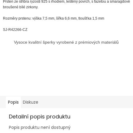
Prsten ze stříbra ryzosti 925 s rhodiem, leštěný povrch, s fazetou a smaragdově
broušené bílé zirkony.
Rozměry prstenu: výška 7,5 mm, šířka 6,6 mm, tloušťka 1,5 mm
SJ-R42266-CZ
Vysoce kvalitní šperky vyrobené z prémiových materiálů
Popis
Diskuze
Detailní popis produktu
Popis produktu není dostupný