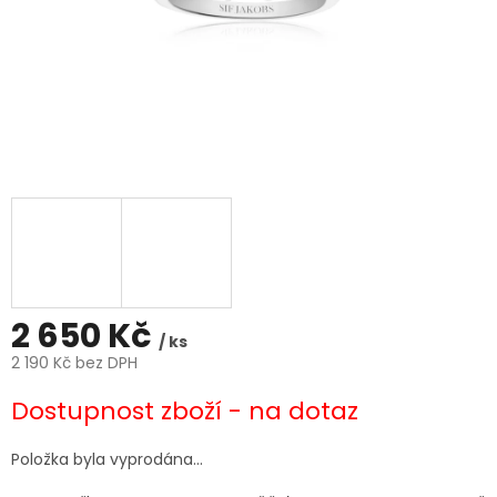
2 650 Kč
/ ks
2 190 Kč bez DPH
Měrná
Dostupnost zboží - na dotaz
cena:
Položka byla vyprodána…