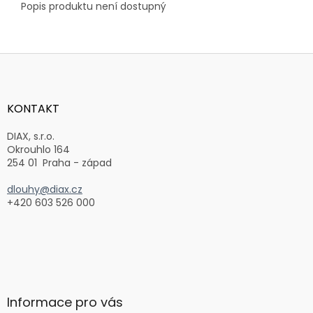
Popis produktu není dostupný
Z
á
p
a
KONTAKT
t
í
DIAX, s.r.o.
Okrouhlo 164
254 01 Praha - západ
dlouhy@diax.cz
+420 603 526 000
Informace pro vás