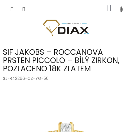
Přejít
NÁKUP
na
obsah
KOŠÍK
SIF JAKOBS – ROCCANOVA
PRSTEN PICCOLO – BÍLÝ ZIRKON,
POZLACENO 18K ZLATEM
SJ-R42266-CZ-YG-56