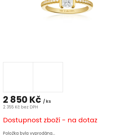
2 850 Kč
/ ks
2 355 Kč bez DPH
Měrná
Dostupnost zboží - na dotaz
cena:
Položka byla vyprodána…