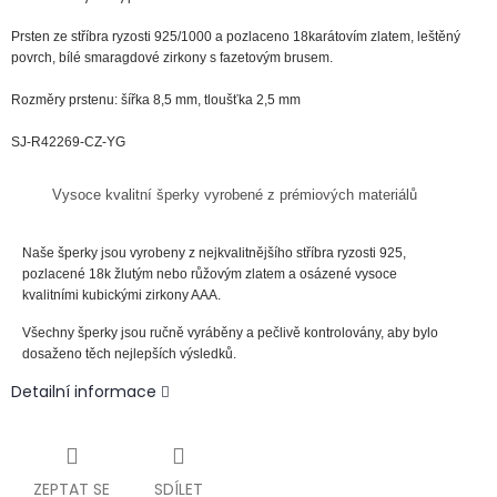
Prsten ze
stříbra
ryzosti
925
/1000
a pozlaceno 18karátovím zlatem, leštěný
povrch, bílé smaragdové zirkony s fazetovým brusem.
Rozměry prstenu: šířka 8,5 mm, tloušťka 2,5 mm
SJ-R42269-CZ-YG
Vysoce kvalitní šperky vyrobené z prémiových materiálů
Naše šperky jsou vyrobeny z nejkvalitnějšího stříbra ryzosti 925,
pozlacené 18k žlutým nebo růžovým zlatem a osázené vysoce
kvalitními kubickými zirkony AAA.
Všechny šperky jsou ručně vyráběny a pečlivě kontrolovány, aby bylo
dosaženo těch nejlepších výsledků.
Detailní informace
ZEPTAT SE
SDÍLET