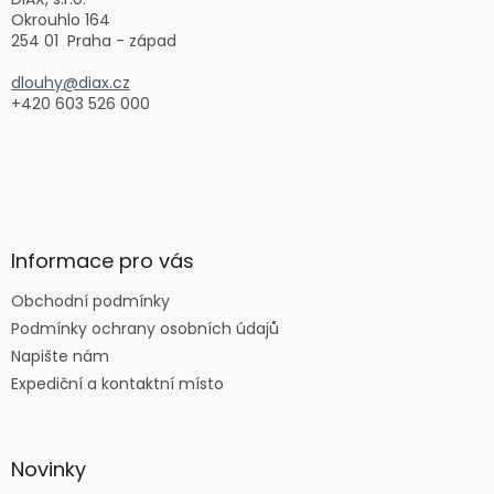
í
Okrouhlo 164
254 01 Praha - západ
dlouhy@diax.cz
+420 603 526 000
Informace pro vás
Obchodní podmínky
Podmínky ochrany osobních údajů
Napište nám
Expediční a kontaktní místo
Novinky