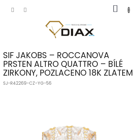
Přejít
NÁKUP
na
obsah
KOŠÍK
SIF JAKOBS – ROCCANOVA
PRSTEN ALTRO QUATTRO – BÍLÉ
ZIRKONY, POZLACENO 18K ZLATEM
SJ-R42269-CZ-YG-56