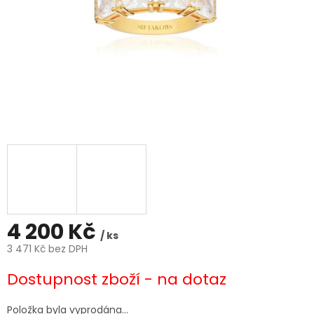
4 200 Kč
/ ks
3 471 Kč bez DPH
Měrná
Dostupnost zboží - na dotaz
cena:
Položka byla vyprodána…