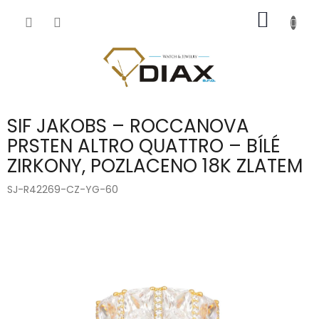
Přejít
NÁKUP
na
obsah
KOŠÍK
SIF JAKOBS – ROCCANOVA
PRSTEN ALTRO QUATTRO – BÍLÉ
ZIRKONY, POZLACENO 18K ZLATEM
SJ-R42269-CZ-YG-60