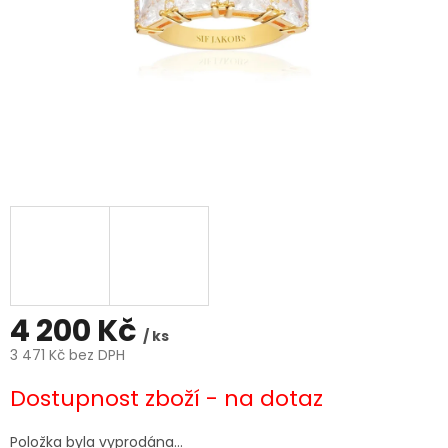
4 200 Kč
/ ks
3 471 Kč bez DPH
Měrná
Dostupnost zboží - na dotaz
cena:
Položka byla vyprodána…