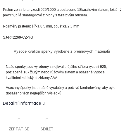
Prsten ze
stříbra
ryzosti
925
/1000
a pozlaceno 18karátovím zlatem, leštěný
povrch, bílé smaragdové zirkony s fazetovým brusem.
Rozměry prstenu: šířka 8,5 mm, tloušťka 2,5 mm
SJ-R42269-CZ-YG
Vysoce kvalitní šperky vyrobené z prémiových materiálů
Naše šperky jsou vyrobeny z nejkvalitnějšího stříbra ryzosti 925,
pozlacené 18k žlutým nebo růžovým zlatem a osázené vysoce
kvalitními kubickými zirkony AAA.
Všechny šperky jsou ručně vyráběny a pečlivě kontrolovány, aby bylo
dosaženo těch nejlepších výsledků.
Detailní informace
ZEPTAT SE
SDÍLET