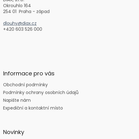
í
Okrouhlo 164
254 01 Praha - západ
dlouhy@diax.cz
+420 603 526 000
Informace pro vás
Obchodní podmínky
Podmínky ochrany osobních údajů
Napište nám
Expediční a kontaktní místo
Novinky