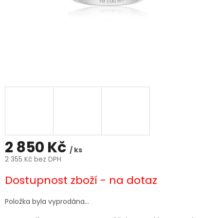
2 850 Kč
/ ks
2 355 Kč bez DPH
Měrná
Dostupnost zboží - na dotaz
cena:
Položka byla vyprodána…