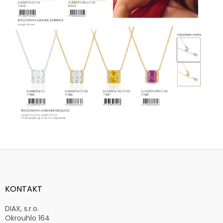
Z
á
p
a
KONTAKT
t
í
DIAX, s.r.o.
Okrouhlo 164