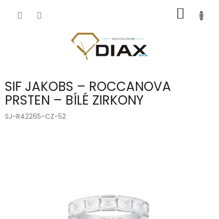
Přejít
NÁKUP
na
obsah
KOŠÍK
SIF JAKOBS – ROCCANOVA
PRSTEN – BÍLÉ ZIRKONY
SJ-R42265-CZ-52