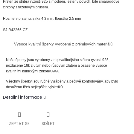
Prsten ze
stříbra
ryzosti
925
s rhodiem
, leštěný povrch, bílé smaragdové
zirkony s fazetovým brusem.
Rozměry prstenu: šířka 4,3 mm, tloušťka 2,5 mm
SJ-R42265-CZ
Vysoce kvalitní šperky vyrobené z prémiových materiálů
Naše šperky jsou vyrobeny z nejkvalitnějšího stříbra ryzosti 925,
pozlacené 18k žlutým nebo růžovým zlatem a osázené vysoce
kvalitními kubickými zirkony AAA.
Všechny šperky jsou ručně vyráběny a pečlivě kontrolovány, aby bylo
dosaženo těch nejlepších výsledků.
Detailní informace
ZEPTAT SE
SDÍLET