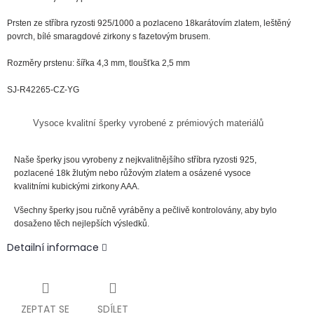
Prsten ze
stříbra
ryzosti
925
/1000
a pozlaceno 18karátovím zlatem, leštěný
povrch, bílé smaragdové zirkony s fazetovým brusem.
Rozměry prstenu: šířka 4,3 mm, tloušťka 2,5 mm
SJ-R42265-CZ-YG
Vysoce kvalitní šperky vyrobené z prémiových materiálů
Naše šperky jsou vyrobeny z nejkvalitnějšího stříbra ryzosti 925,
pozlacené 18k žlutým nebo růžovým zlatem a osázené vysoce
kvalitními kubickými zirkony AAA.
Všechny šperky jsou ručně vyráběny a pečlivě kontrolovány, aby bylo
dosaženo těch nejlepších výsledků.
Detailní informace
ZEPTAT SE
SDÍLET