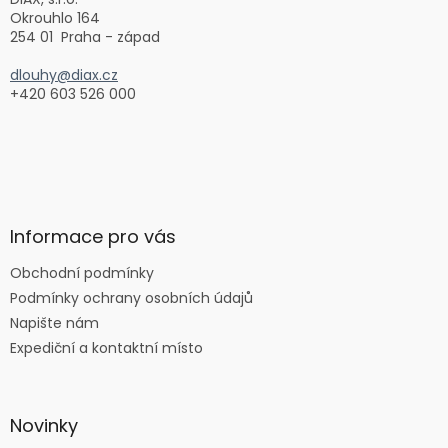
í
Okrouhlo 164
254 01 Praha - západ
dlouhy@diax.cz
+420 603 526 000
Informace pro vás
Obchodní podmínky
Podmínky ochrany osobních údajů
Napište nám
Expediční a kontaktní místo
Novinky