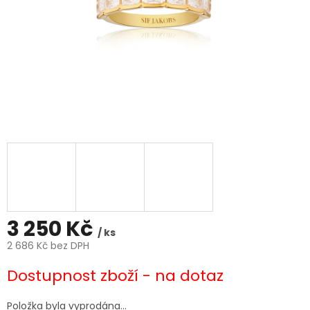
3 250 Kč
/ ks
2 686 Kč bez DPH
Měrná
Dostupnost zboží - na dotaz
cena:
Položka byla vyprodána…