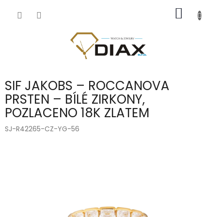
Přejít
NÁKUP
na
obsah
KOŠÍK
SIF JAKOBS – ROCCANOVA
PRSTEN – BÍLÉ ZIRKONY,
POZLACENO 18K ZLATEM
SJ-R42265-CZ-YG-56