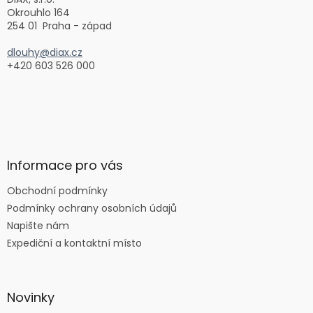
í
Okrouhlo 164
254 01 Praha - západ
dlouhy@diax.cz
+420 603 526 000
Informace pro vás
Obchodní podmínky
Podmínky ochrany osobních údajů
Napište nám
Expediční a kontaktní místo
Novinky