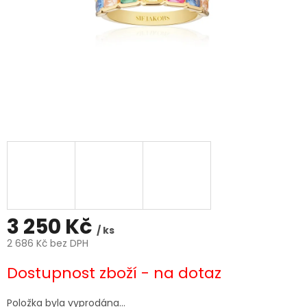
3 250 Kč
/ ks
2 686 Kč bez DPH
Měrná
Dostupnost zboží - na dotaz
cena:
Položka byla vyprodána…