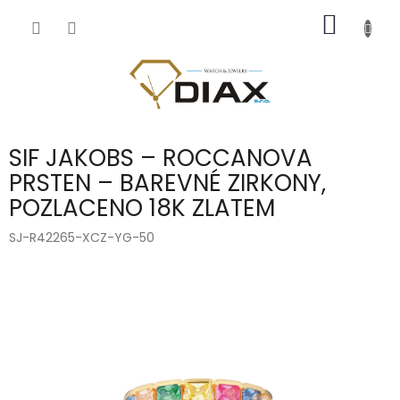
Přejít
NÁKUP
na
obsah
KOŠÍK
SIF JAKOBS – ROCCANOVA
PRSTEN – BAREVNÉ ZIRKONY,
POZLACENO 18K ZLATEM
SJ-R42265-XCZ-YG-50