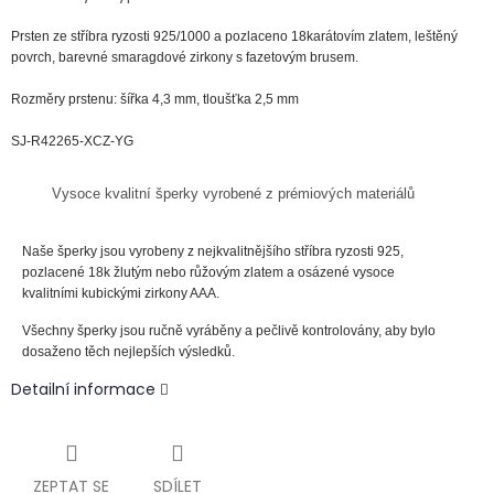
Prsten ze
stříbra
ryzosti
925
/1000
a pozlaceno 18karátovím zlatem, leštěný
povrch, barevné smaragdové zirkony s fazetovým brusem.
Rozměry prstenu: šířka 4,3 mm, tloušťka 2,5 mm
SJ-R42265-XCZ-YG
Vysoce kvalitní šperky vyrobené z prémiových materiálů
Naše šperky jsou vyrobeny z nejkvalitnějšího stříbra ryzosti 925,
pozlacené 18k žlutým nebo růžovým zlatem a osázené vysoce
kvalitními kubickými zirkony AAA.
Všechny šperky jsou ručně vyráběny a pečlivě kontrolovány, aby bylo
dosaženo těch nejlepších výsledků.
Detailní informace
ZEPTAT SE
SDÍLET