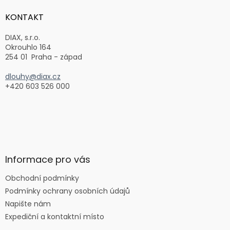
p
a
KONTAKT
t
í
DIAX, s.r.o.
Okrouhlo 164
254 01 Praha - západ
dlouhy@diax.cz
+420 603 526 000
Informace pro vás
Obchodní podmínky
Podmínky ochrany osobních údajů
Napište nám
Expediční a kontaktní místo