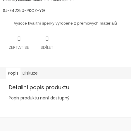
SJ-E42250-PKCZ-YG
Vysoce kvalitní šperky vyrobené z prémiových materiálů
ZEPTAT SE
SDÍLET
Popis
Diskuze
Detailní popis produktu
Popis produktu není dostupný
Z
á