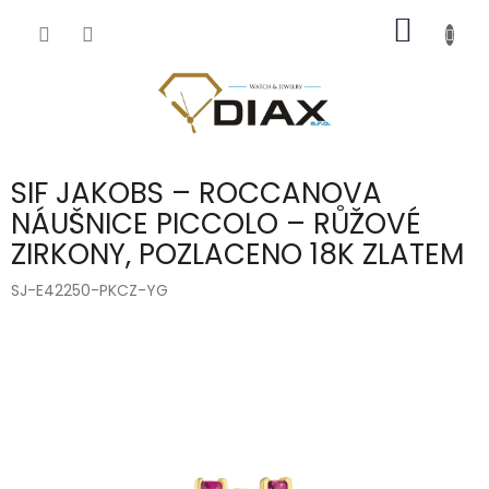
Přejít
NÁKUP
na
obsah
KOŠÍK
SIF JAKOBS – ROCCANOVA
NÁUŠNICE PICCOLO – RŮŽOVÉ
ZIRKONY, POZLACENO 18K ZLATEM
SJ-E42250-PKCZ-YG