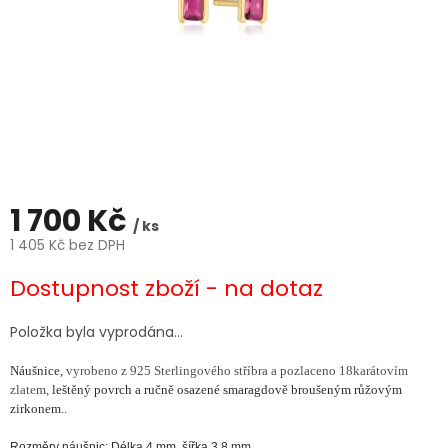
1 700 Kč
/ ks
1 405 Kč bez DPH
Měrná
Dostupnost zboží - na dotaz
cena:
Položka byla vyprodána…
Náušnice,
vyrobeno z 925 Sterlingového stříbra a pozlaceno 18karátovím
zlatem,
leštěný povrch a ručně osazené smaragdově broušeným růžovým
zirkonem..
Rozměry náušnic: Délka 4 mm, šířka 3,8 mm