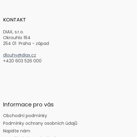
á
p
a
KONTAKT
t
í
DIAX, s.r.o.
Okrouhlo 164
254 01 Praha - západ
dlouhy@diax.cz
+420 603 526 000
Informace pro vás
Obchodní podmínky
Podmínky ochrany osobních údajů
Napište nám