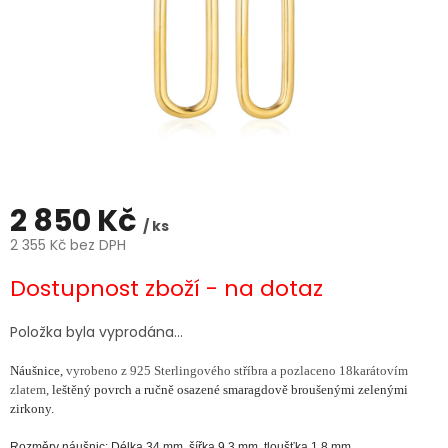
2 850 Kč
/ ks
2 355 Kč bez DPH
Měrná
Dostupnost zboží - na dotaz
cena:
Položka byla vyprodána…
Náušnice,
vyrobeno z 925 Sterlingového stříbra a pozlaceno 18karátovím
zlatem,
leštěný povrch a ručně osazené smaragdově broušenými zelenými
zirkony.
Rozměry náušnic: Délka 34 mm, šířka 9,3 mm, tloušťka 1,8 mm