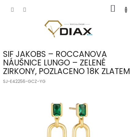
Přejít
NÁKUP
na
obsah
KOŠÍK
SIF JAKOBS – ROCCANOVA
NÁUŠNICE LUNGO – ZELENÉ
ZIRKONY, POZLACENO 18K ZLATEM
SJ-E42256-GCZ-YG