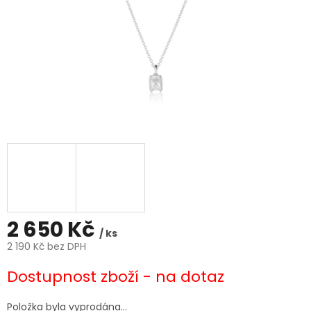
2 650 Kč
/ ks
2 190 Kč bez DPH
Měrná
Dostupnost zboží - na dotaz
cena:
Položka byla vyprodána…