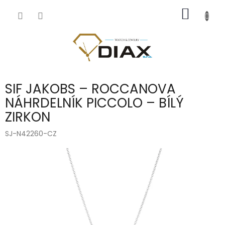
Přejít
NÁKUP
na
obsah
KOŠÍK
SIF JAKOBS – ROCCANOVA
NÁHRDELNÍK PICCOLO – BÍLÝ
ZIRKON
SJ-N42260-CZ