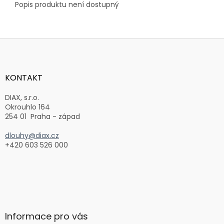
Popis produktu není dostupný
Z
á
p
a
KONTAKT
t
í
DIAX, s.r.o.
Okrouhlo 164
254 01 Praha - západ
dlouhy@diax.cz
+420 603 526 000
Informace pro vás