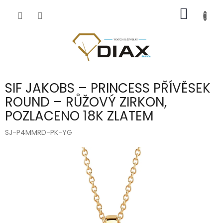
Přejít
NÁKUP
na
obsah
KOŠÍK
SIF JAKOBS – PRINCESS PŘÍVĚSEK
ROUND – RŮŽOVÝ ZIRKON,
POZLACENO 18K ZLATEM
SJ-P4MMRD-PK-YG