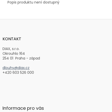
Popis produktu není dostupný
Z
á
p
a
KONTAKT
t
í
DIAX, s.r.o.
Okrouhlo 164
254 01 Praha - západ
dlouhy@diax.cz
+420 603 526 000
Informace pro vás