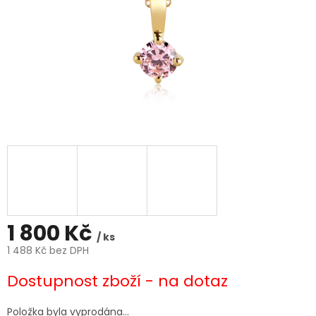
1 800 Kč
/ ks
1 488 Kč bez DPH
Měrná
Dostupnost zboží - na dotaz
cena:
Položka byla vyprodána…