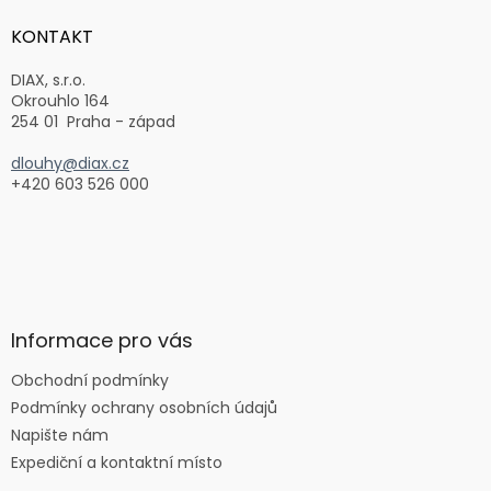
p
a
KONTAKT
t
í
DIAX, s.r.o.
Okrouhlo 164
254 01 Praha - západ
dlouhy@diax.cz
+420 603 526 000
Informace pro vás
Obchodní podmínky
Podmínky ochrany osobních údajů
Napište nám
Expediční a kontaktní místo