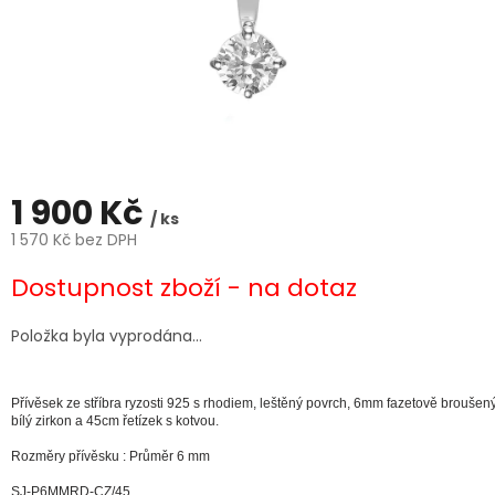
1 900 Kč
/ ks
1 570 Kč bez DPH
Měrná
Dostupnost zboží - na dotaz
cena:
Položka byla vyprodána…
Přívěsek ze stříbra ryzosti 925 s rhodiem, leštěný povrch, 6mm fazetově broušen
bílý zirkon a 45cm řetízek s kotvou.
Rozměry přívěsku : Průměr 6 mm
SJ-P6MMRD-CZ
/45