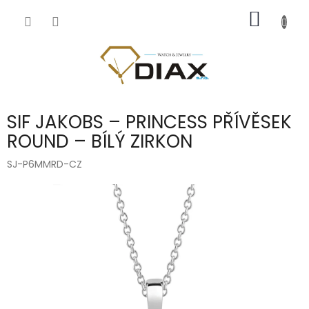
Přejít
NÁKUP
na
obsah
KOŠÍK
SIF JAKOBS – PRINCESS PŘÍVĚSEK
ROUND – BÍLÝ ZIRKON
SJ-P6MMRD-CZ