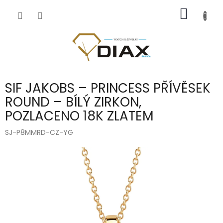
Přejít
NÁKUP
na
obsah
KOŠÍK
SIF JAKOBS – PRINCESS PŘÍVĚSEK
ROUND – BÍLÝ ZIRKON,
POZLACENO 18K ZLATEM
SJ-P8MMRD-CZ-YG