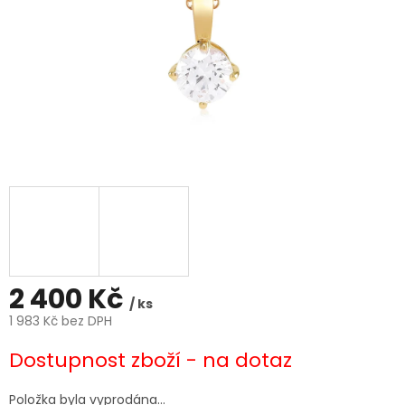
2 400 Kč
/ ks
1 983 Kč bez DPH
Měrná
Dostupnost zboží - na dotaz
cena:
Položka byla vyprodána…