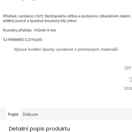
Přívěsek,
vyrobeno z 925 Sterlingového stříbra a pozlaceno 18karátovím zlatem,
leštěný povrch a fazetově broušený bílý zirkon.
Rozměry přívěsku : Průměr 8 mm
SJ-P8MMRD-CZ(YG)
/45
Vysoce kvalitní šperky vyrobené z prémiových materiálů
ZEP
SDÍ
Popis
Diskuze
Detailní popis produktu