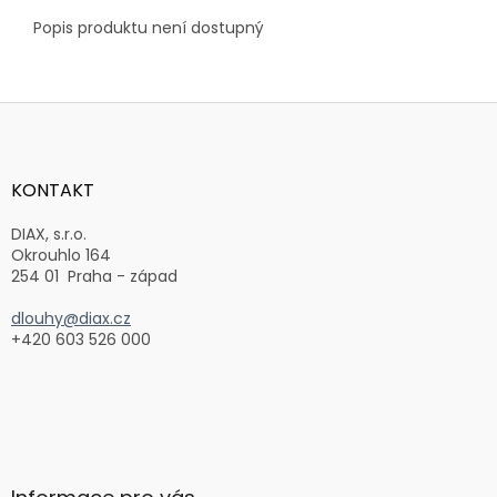
Popis produktu není dostupný
Z
á
p
a
KONTAKT
t
í
DIAX, s.r.o.
Okrouhlo 164
254 01 Praha - západ
dlouhy@diax.cz
+420 603 526 000