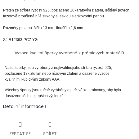
Prsten ze stříbra ryzosti 925, pozlaceno 18karatovím zlatem, leštěný povrch,
fazetově broušené bílé zirkony a lesklou sladkovodní perlou.
Rozměry prstenu: šířka 13 mm, tloušťka 1,6 mm
SJ-R12363-PCZ-YG
Vysoce kvalitní šperky vyrobené z prémiových materiálů
Naše šperky jsou vyrobeny z nejkvalitnějšího stříbra ryzosti 925,
pozlacené 18k žlutým nebo růžovým zlatem a osázené vysoce
kvalitními kubickými zirkony AAA.
Všechny šperky jsou ručně vyráběny a pečlivě kontrolovány, aby bylo
dosaženo těch nejlepších výsledků.
Detailní informace
ZEPTAT SE
SDÍLET