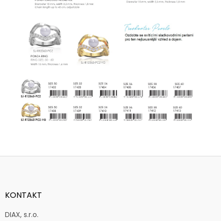
Z
á
p
a
KONTAKT
t
í
DIAX, s.r.o.