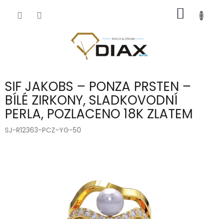
Přejít
NÁKUP
na
obsah
KOŠÍK
SIF JAKOBS – PONZA PRSTEN –
BÍLÉ ZIRKONY, SLADKOVODNÍ
PERLA, POZLACENO 18K ZLATEM
SJ-R12363-PCZ-YG-50