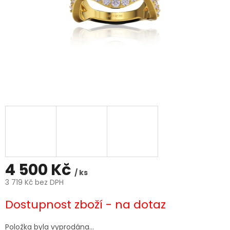
4 500 Kč
/ ks
3 719 Kč bez DPH
Měrná
Dostupnost zboží - na dotaz
cena:
Položka byla vyprodána…