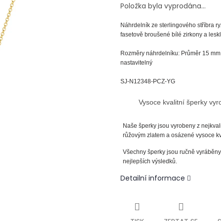
Položka byla vyprodána…
Náhrdelník
ze
sterlingového
stříbra 
fasetově broušené bílé zirkony a lesk
Rozměry náhrdelníku: Průměr 15 mm, š
nastavitelný
SJ-N12348-PCZ-YG
Vysoce kvalitní šperky vy
Naše šperky jsou vyrobeny z nejkvali
růžovým zlatem a osázené vysoce kva
Všechny šperky jsou ručně vyráběny 
nejlepších výsledků.
Detailní informace