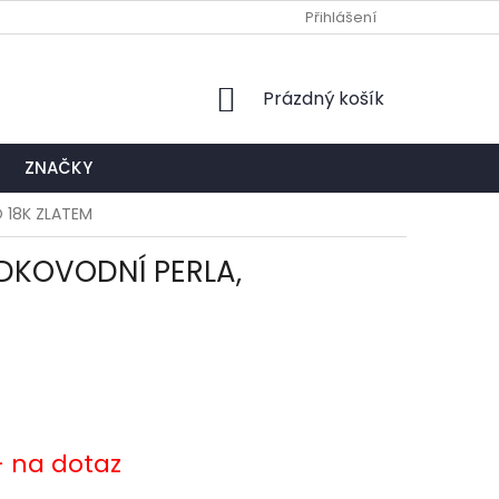
Ů
NAPIŠTE NÁM
EXPEDIČNÍ A KONTAKTNÍ MÍSTO
Přihlášení
NÁKUPNÍ
Prázdný košík
KOŠÍK
ZNAČKY
 18K ZLATEM
ADKOVODNÍ PERLA,
- na dotaz