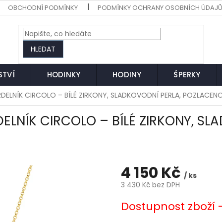
OBCHODNÍ PODMÍNKY
PODMÍNKY OCHRANY OSOBNÍCH ÚDAJ
HLEDAT
STVÍ
HODINKY
HODINY
ŠPERKY
RDELNÍK CIRCOLO – BÍLÉ ZIRKONY, SLADKOVODNÍ PERLA, POZLACENO
ELNÍK CIRCOLO – BÍLÉ ZIRKONY, SL
4 150 Kč
/ ks
3 430 Kč bez DPH
Měrná
Dostupnost zboží 
cena: