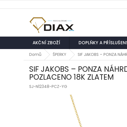
Přejít
na
obsah
AKČNÍ ZBOŽÍ
DOPLŇKY A PŘÍSLUŠEN
Domů
ŠPERKY
SIF JAKOBS – PONZA NÁH
SIF JAKOBS – PONZA NÁHRD
POZLACENO 18K ZLATEM
SJ-N12348-PCZ-YG