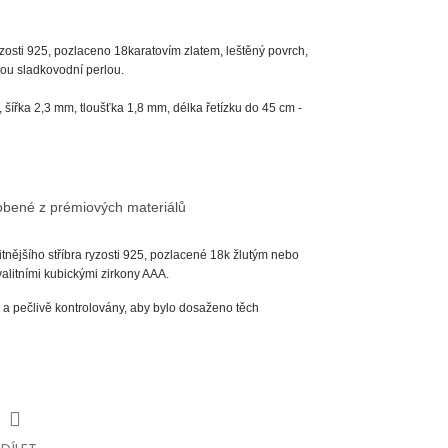
ryzosti 925, pozlaceno 18karatovím zlatem, leštěný povrch,
lou sladkovodní perlou.
ířka 2,3 mm, tloušťka 1,8 mm, délka řetízku do 45 cm -
robené z prémiových materiálů
tnějšího stříbra ryzosti 925, pozlacené 18k žlutým nebo
litními kubickými zirkony AAA.
a pečlivě kontrolovány, aby bylo dosaženo těch