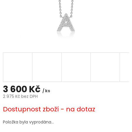
3 600 Kč
/ ks
2 975 Kč bez DPH
Měrná
Dostupnost zboží - na dotaz
cena:
Položka byla vyprodána…