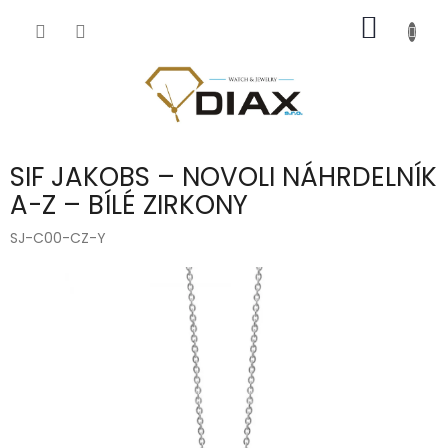
Přejít
NÁKUP
na
obsah
KOŠÍK
SIF JAKOBS – NOVOLI NÁHRDELNÍK
A-Z – BÍLÉ ZIRKONY
SJ-C00-CZ-Y