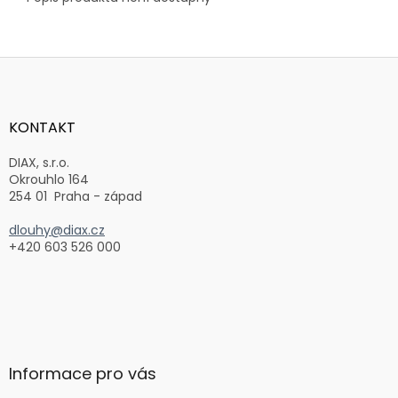
Z
á
p
a
KONTAKT
t
í
DIAX, s.r.o.
Okrouhlo 164
254 01 Praha - západ
dlouhy@diax.cz
+420 603 526 000
Informace pro vás