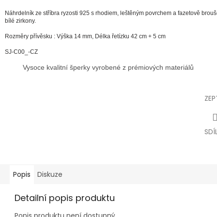
Náhrdelník ze stříbra ryzosti 925 s rhodiem, leštěným povrchem a fazetově brou
bílé zirkony.
Rozměry přívěsku : Výška 14 mm, Délka řetízku 42 cm + 5 cm
SJ-C00_-CZ
Vysoce kvalitní šperky vyrobené z prémiových materiálů
ZEP
SDÍ
Popis
Diskuze
Detailní popis produktu
Popis produktu není dostupný