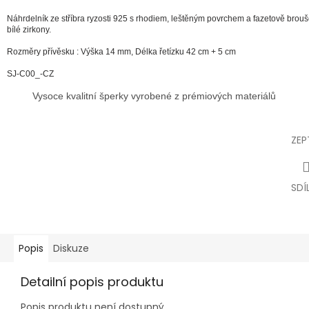
Náhrdelník ze stříbra ryzosti 925 s rhodiem, leštěným povrchem a fazetově brou
bílé zirkony.
Rozměry přívěsku : Výška 14 mm, Délka řetízku 42 cm + 5 cm
SJ-C00_-CZ
Vysoce kvalitní šperky vyrobené z prémiových materiálů
ZEP
SDÍ
Popis
Diskuze
Detailní popis produktu
Popis produktu není dostupný