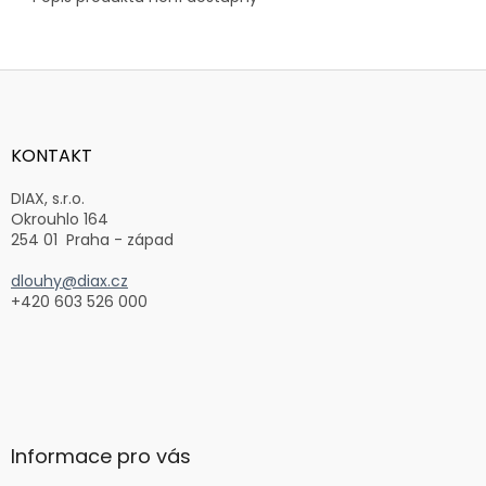
Z
á
p
a
KONTAKT
t
í
DIAX, s.r.o.
Okrouhlo 164
254 01 Praha - západ
dlouhy@diax.cz
+420 603 526 000
Informace pro vás