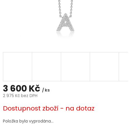
3 600 Kč
/ ks
2 975 Kč bez DPH
Měrná
Dostupnost zboží - na dotaz
cena:
Položka byla vyprodána…