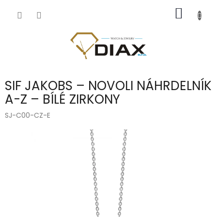
Přejít
NÁKUP
na
obsah
KOŠÍK
SIF JAKOBS – NOVOLI NÁHRDELNÍK
A-Z – BÍLÉ ZIRKONY
SJ-C00-CZ-E