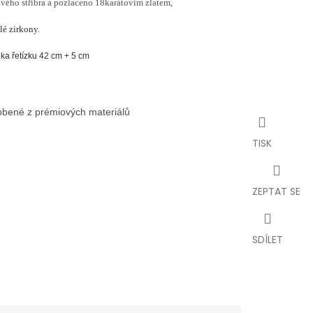
vého stříbra a pozlaceno 18karátovím zlatem,
lé zirkony.
ka řetízku 42 cm + 5 cm
robené z prémiových materiálů
TISK
ZEPTAT SE
SDÍLET