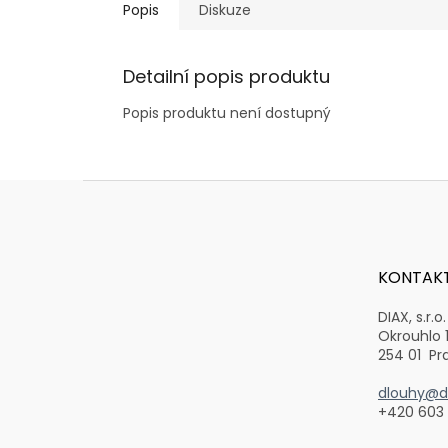
Popis
Diskuze
Detailní popis produktu
Popis produktu není dostupný
Z
á
p
a
t
KONTAK
í
DIAX, s.r.o.
Okrouhlo 
254 01 Pr
dlouhy@di
+420 603