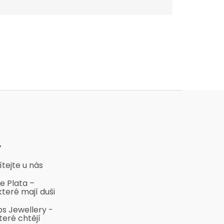
y
ítejte u nás
e Plata –
které mají duši
bs Jewellery -
teré chtějí