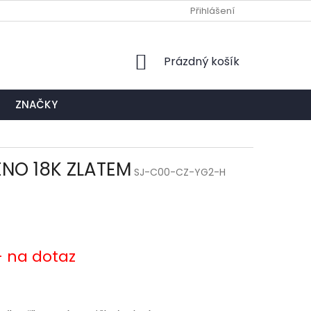
Ů
NAPIŠTE NÁM
EXPEDIČNÍ A KONTAKTNÍ MÍSTO
Přihlášení
NÁKUPNÍ
Prázdný košík
KOŠÍK
ZNAČKY
ENO 18K ZLATEM
SJ-C00-CZ-YG2-H
- na dotaz