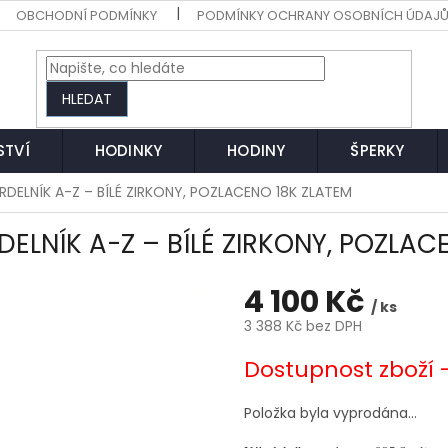
OBCHODNÍ PODMÍNKY
PODMÍNKY OCHRANY OSOBNÍCH ÚDAJ
HLEDAT
STVÍ
HODINKY
HODINY
ŠPERKY
RDELNÍK A-Z – BÍLÉ ZIRKONY, POZLACENO 18K ZLATEM
DELNÍK A-Z – BÍLÉ ZIRKONY, POZLAC
4 100 Kč
/ ks
3 388 Kč bez DPH
Měrná
Dostupnost zboží 
cena:
Položka byla vyprodána…