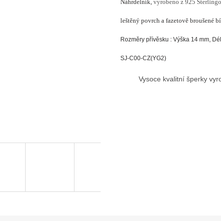
Náhrdelník,
vyrobeno z 925 Sterlingo
leštěný povrch a fazetově broušené bí
Rozměry přívěsku : Výška 14 mm, Dél
SJ-C00-CZ(YG2)
Vysoce kvalitní šperky vy