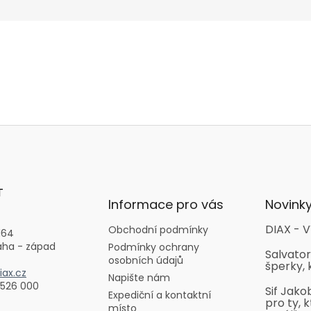
T
Informace pro vás
Novink
DIAX - V
Obchodní podmínky
164
aha - západ
Podmínky ochrany
Salvator
osobních údajů
šperky, 
ax.cz
Napište nám
 526 000
Sif Jako
Expediční a kontaktní
pro ty, k
místo