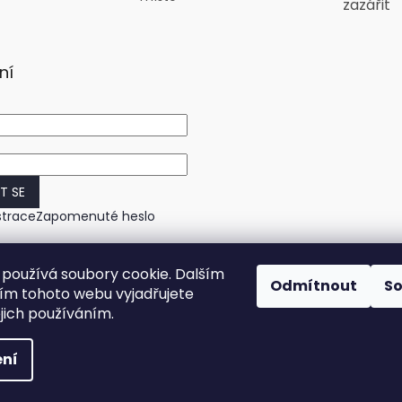
zazářit
ní
IT SE
strace
Zapomenuté heslo
používá soubory cookie. Dalším
Odmítnout
S
m tohoto webu vyjadřujete
ejich používáním.
ní
práva vyhrazena.
Upravit nastavení cookies