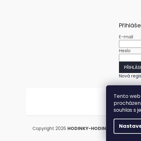
Přihláše
E-mail
Heslo
PŘIHLÁS
Nová regi
Tento web 
procházení
souhlas s j
Nastave
Copyright 2026
HODINKY-HODINY.cz
. Všechna 