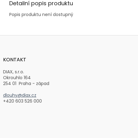
Detailní popis produktu
Popis produktu není dostupný
Z
á
p
a
KONTAKT
t
í
DIAX, s.r.o.
Okrouhlo 164
254 01 Praha - západ
dlouhy@diax.cz
+420 603 526 000