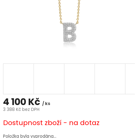
4 100 Kč
/ ks
3 388 Kč bez DPH
Měrná
Dostupnost zboží - na dotaz
cena:
Položka byla vyprodána…