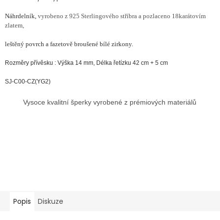
Náhrdelník,
vyrobeno z 925 Sterlingového stříbra a pozlaceno 18karátovím
zlatem,
leštěný povrch a fazetově broušené bílé zirkony.
Rozměry přívěsku : Výška 14 mm, Délka řetízku 42 cm + 5 cm
SJ-C00-CZ(YG2)
Vysoce kvalitní šperky vyrobené z prémiových materiálů
Popis
Diskuze