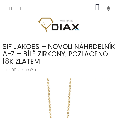
Přejít
NÁKUP
na
obsah
KOŠÍK
SIF JAKOBS – NOVOLI NÁHRDELNÍK
A-Z – BÍLÉ ZIRKONY, POZLACENO
18K ZLATEM
SJ-C00-CZ-YG2-F