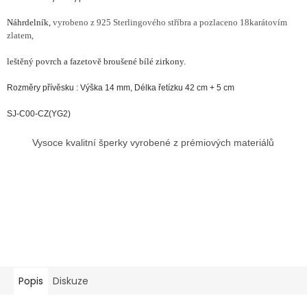
Náhrdelník,
vyrobeno z 925 Sterlingového stříbra a pozlaceno 18karátovím
zlatem,
leštěný povrch a fazetově broušené bílé zirkony.
Rozměry přívěsku : Výška 14 mm, Délka řetízku 42 cm + 5 cm
SJ-C00-CZ(YG2)
Vysoce kvalitní šperky vyrobené z prémiových materiálů
Popis
Diskuze