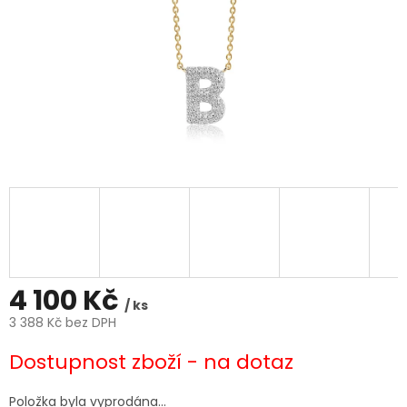
4 100 Kč
/ ks
3 388 Kč bez DPH
Měrná
Dostupnost zboží - na dotaz
cena:
Položka byla vyprodána…