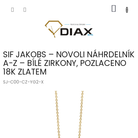
Přejít
NÁKUP
na
obsah
KOŠÍK
SIF JAKOBS – NOVOLI NÁHRDELNÍK
A-Z – BÍLÉ ZIRKONY, POZLACENO
18K ZLATEM
SJ-C00-CZ-YG2-X