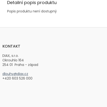
Detailní popis produktu
Popis produktu není dostupný
Z
á
p
a
KONTAKT
t
í
DIAX, s.r.o.
Okrouhlo 164
254 01 Praha - západ
dlouhy@diax.cz
+420 603 526 000